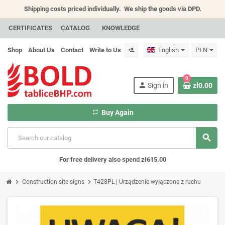
Shipping costs priced individually.
We ship the goods via DPD.
CERTIFICATES
CATALOG
KNOWLEDGE
Shop
About Us
Contact
Write to Us
English
PLN
person_add
0
person
Sign in
zł0.00
repeat
Buy Again
search
For free delivery also spend zł615.00
chevron_right
chevron_right
Construction site signs
T428PL | Urządzenie wyłączone z ruchu