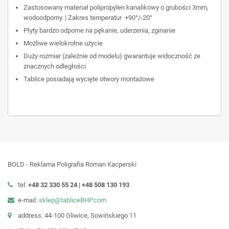
Zastosowany materiał polipropylen kanalikowy o grubości 3mm,
wodoodporny. | Zakres temperatur +90°/-20°
Płyty bardzo odporne na pękanie, uderzenia, zginanie
Możliwe wielokrotne użycie
Duży rozmiar (zależnie od modelu) gwarantuje widoczność ze
znacznych odległości
Tablice posiadają wycięte otwory montażowe
BOLD - Reklama Poligrafia Roman Kacperski
tel:
+48 32 330 55 24 |
+48
508 130 193
e-mail:
sklep@tabliceBHP.com
address: 44-100 Gliwice, Sowińskiego 11