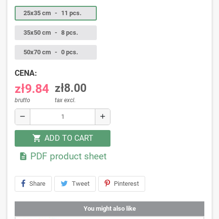
25x35 cm
-
11 pcs.
35x50 cm
-
8 pcs.
50x70 cm
-
0 pcs.
CENA:
zł9.84
zł8.00
brutto
tax excl.
remove
add
ADD TO CART
shopping_cart
PDF product sheet

Share
Tweet
Pinterest
You might also like