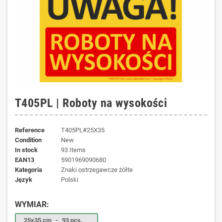
T405PL | Roboty na wysokości
Reference
T405PL#25X35
Condition
New
In stock
93 Items
EAN13
5901969090680
kategoria
Znaki ostrzegawcze żółte
język
Polski
WYMIAR:
25x35 cm
-
93 pcs.