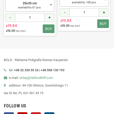
availability 108 pcs.
25x35 cm
availability 67 pcs.
-
+
-
+
zł9.84
BUY
zł9.84
zł8.00
tax excl.
BUY
zł8.00
tax excl.
BOLD - Reklama Poligrafia Roman Kacperski
tel:
+48 32 330 55 24 |
+48
508 130 193
e-mail:
sklep@tabliceBHP.com
address: 44-100 Gliwice, Sowińskiego 11
tax ID No: PL 631 001 45 19
FOLLOW US