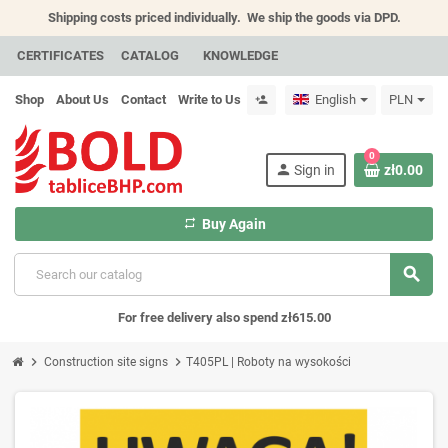
Shipping costs priced individually.
We ship the goods via DPD.
CERTIFICATES
CATALOG
KNOWLEDGE
Shop
About Us
Contact
Write to Us
English
PLN
person_add
0
person
Sign in
zł0.00
repeat
Buy Again
search
For free delivery also spend zł615.00
chevron_right
chevron_right
Construction site signs
T405PL | Roboty na wysokości