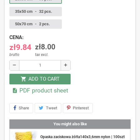
35x50 cm
-
32 pcs.
50x70 cm
-
2 pcs.
CENA:
zł9.84
zł8.00
brutto
tax excl.
remove
add
ADD TO CART
shopping_cart
PDF product sheet

Share
Tweet
Pinterest
You might also like
Opaska zaciskowa żółta140x3,6mm nylon | 100szt