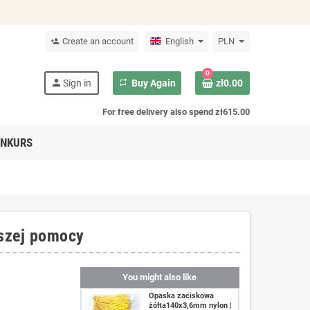
Create an account
English
PLN
person_add
0
person
Sign in
repeat
Buy Again
zł0.00
For free delivery also spend zł615.00
NKURS
wszej pomocy
You might also like
Opaska zaciskowa
żółta140x3,6mm nylon |