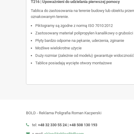
T216 | Upoważnieni do udzielania pierwszej pomocy
Tablica do zastosowania na terenie budowy lub obiektu prze
oznakowanym terenie.
Piktogramy są zgodne z normą ISO 7010:2012
Zastosowany materiał polipropylen kanalikowy o grubości
Płyty bardzo odporne na pękanie, uderzenia, zginanie
Możliwe wielokrotne użycie
Duży rozmiar (zależnie od modelu) gwarantuje widoczność
Tablice posiadają wycięte otwory montażowe
BOLD - Reklama Poligrafia Roman Kacperski
tel:
+48 32 330 55 24 |
+48
508 130 193
e-mail:
sklep@tabliceBHP.com