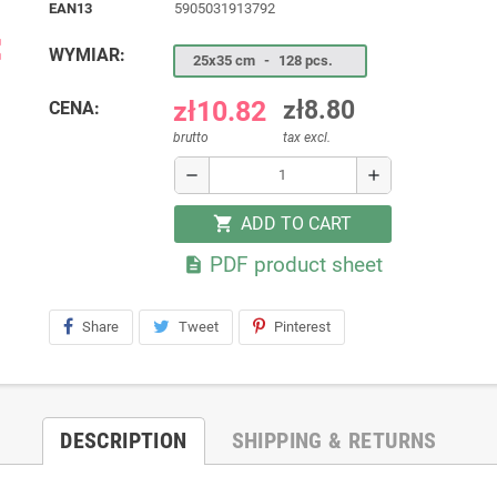
EAN13
5905031913792
ap
WYMIAR:
25x35 cm
-
128 pcs.
zł10.82
zł8.80
CENA:
brutto
tax excl.
remove
add
ADD TO CART
shopping_cart
PDF product sheet

Share
Tweet
Pinterest
DESCRIPTION
SHIPPING & RETURNS