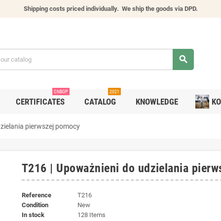
Shipping costs priced individually.
We ship the goods via DPD.
search
CNBOP
2021
CERTIFICATES
CATALOG
KNOWLEDGE
KO
zielania pierwszej pomocy
T216 | Upoważnieni do udzielania pier
Reference
T216
Condition
New
In stock
128 Items