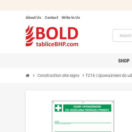
About Us
Contact
Write to Us
SHOP
chevron_right
Construction site signs
chevron_right
T216 | Upoważnieni do ud