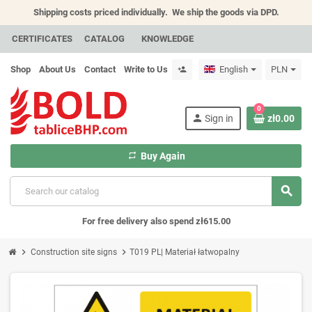
Shipping costs priced individually.
We ship the goods via DPD.
CERTIFICATES
CATALOG
KNOWLEDGE
Shop
About Us
Contact
Write to Us
English
PLN
person_add
0
person
Sign in
zł0.00
repeat
Buy Again
search
For free delivery also spend zł615.00
chevron_right
chevron_right
Construction site signs
T019 PL| Materiał łatwopalny