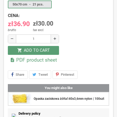
50x70 cm
-
21 pcs.
CENA:
zł36.90
zł30.00
brutto
tax excl.
remove
add
ADD TO CART
shopping_cart
PDF product sheet

Share
Tweet
Pinterest
You might also like
Opaska zaciskowa żółta140x3,6mm nylon | 100szt
Delivery policy