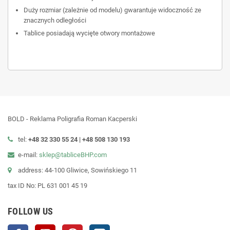
Duży rozmiar (zależnie od modelu) gwarantuje widoczność ze
znacznych odległości
Tablice posiadają wycięte otwory montażowe
BOLD - Reklama Poligrafia Roman Kacperski
tel:
+48 32 330 55 24 |
+48
508 130 193
e-mail:
sklep@tabliceBHP.com
address: 44-100 Gliwice, Sowińskiego 11
tax ID No: PL 631 001 45 19
FOLLOW US
Facebook
YouTube
Pinterest
Instagram