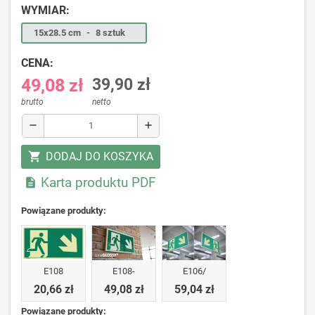
WYMIAR:
15x28.5 cm
-
8 sztuk
CENA:
49,08 zł
39,90 zł
brutto
netto
remove
add
DODAJ DO KOSZYKA
shopping_cart
Karta produktu PDF

Powiązane produkty:
E108
E108-
E106/
20,66 zł
49,08 zł
59,04 zł
Powiązane produkty: