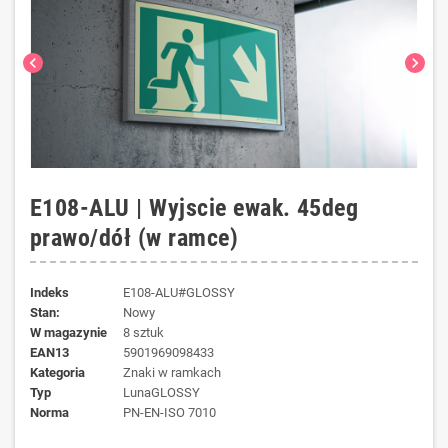
chevron_left
chevron_right
E108-ALU | Wyjscie ewak. 45deg
prawo/dół (w ramce)
Indeks
E108-ALU#GLOSSY
Stan:
Nowy
W magazynie
8 sztuk
EAN13
5901969098433
kategoria
Znaki w ramkach
typ
LunaGLOSSY
norma
PN-EN-ISO 7010