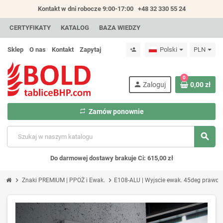
Kontakt w dni robocze 9:00-17:00
+48 32 330 55 24
CERTYFIKATY
KATALOG
BAZA WIEDZY
Sklep
O nas
Kontakt
Zapytaj
Polski
PLN
person_add
0
person
Zaloguj
0,00 zł
repeat
Zamów ponownie
search
Do darmowej dostawy brakuje Ci: 615,00 zł
chevron_right
chevron_right
Znaki PREMIUM | PPOŻ i Ewak.
E108-ALU | Wyjscie ewak. 45deg prawo/