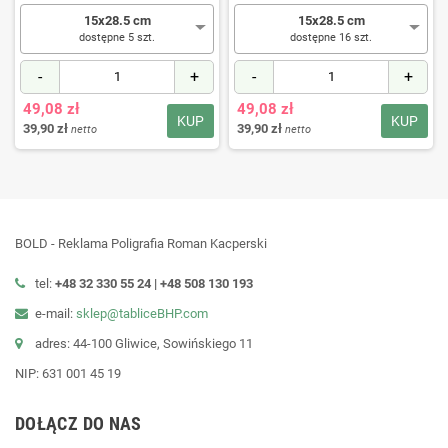
15x28.5 cm
15x28.5 cm
dostępne 5 szt.
dostępne 16 szt.
-
+
-
+
49,08 zł
49,08 zł
KUP
KUP
39,90 zł
39,90 zł
netto
netto
BOLD - Reklama Poligrafia Roman Kacperski
tel:
+48 32 330 55 24 |
+48
508 130 193
e-mail:
sklep@tabliceBHP.com
adres: 44-100 Gliwice, Sowińskiego 11
NIP: 631 001 45 19
DOŁĄCZ DO NAS