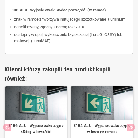
E108-ALU | Wyjscie ewak. 45deg prawo/dół (w ramce)
znak w ramce z tworzywa imitującego szczotkowane aluminium
certyfikowany, zgodny z normą ISO 7010
dostępny w opcji wykończenia błyszczącej (LunaGLOSSY) lub
matowej (LunaMAT)
Klienci którzy zakupili ten produkt kupili
również:
E106-ALU | Wyjscie ewkuacyjne
E104-ALU | Wyjscie ewakuacyjne
45deg w lewo/dół
w lewo (w ramce)