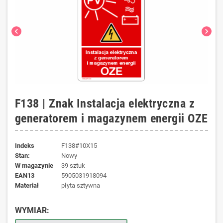
chevron_left
chevron_right
F138 | Znak Instalacja elektryczna z
generatorem i magazynem energii OZE
Indeks
F138#10X15
Stan:
Nowy
W magazynie
39 sztuk
EAN13
5905031918094
materiał
płyta sztywna
WYMIAR: