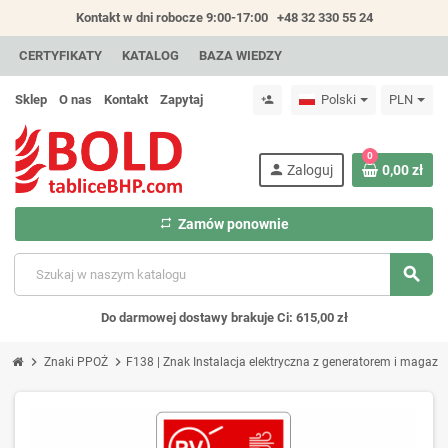
Kontakt w dni robocze 9:00-17:00
+48 32 330 55 24
CERTYFIKATY
KATALOG
BAZA WIEDZY
Sklep
O nas
Kontakt
Zapytaj
Polski
PLN
person_add
0
person
Zaloguj
0,00 zł
repeat
Zamów ponownie
search
Do darmowej dostawy brakuje Ci: 615,00 zł
chevron_right
chevron_right
Znaki PPOŻ
F138 | Znak Instalacja elektryczna z generatorem i magazy