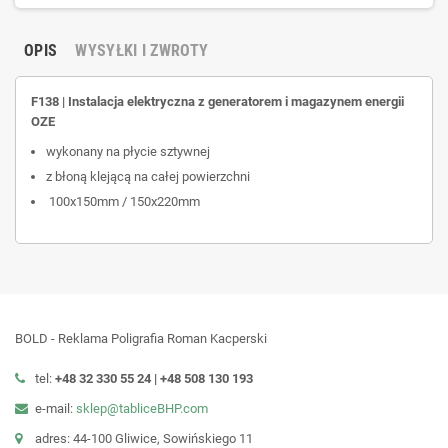
OPIS
WYSYŁKI I ZWROTY
F138 | Instalacja elektryczna z generatorem i magazynem energii
OZE
wykonany na płycie sztywnej
z błoną klejącą na całej powierzchni
100x150mm
/
150x220mm
BOLD - Reklama Poligrafia Roman Kacperski
tel:
+48 32 330 55 24 |
+48
508 130 193
e-mail:
sklep@tabliceBHP.com
adres: 44-100 Gliwice, Sowińskiego 11