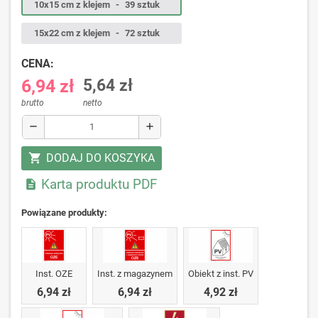
10x15 cm z klejem
-
39 sztuk
15x22 cm z klejem
-
72 sztuk
CENA:
6,94 zł
5,64 zł
brutto
netto
remove
add
DODAJ DO KOSZYKA
shopping_cart
Karta produktu PDF

Powiązane produkty:
Inst. OZE
Inst. z magazynem
Obiekt z inst. PV
6,94 zł
6,94 zł
4,92 zł