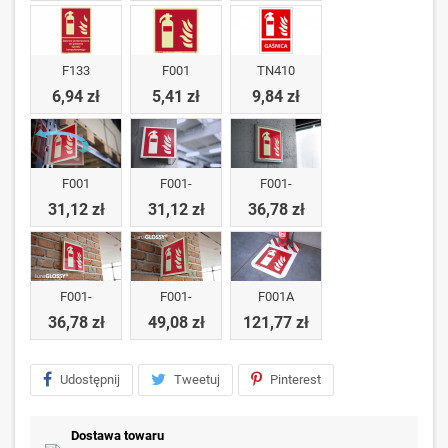
F133
F001
TN410
6,94 zł
5,41 zł
9,84 zł
F001
F001-
F001-
31,12 zł
31,12 zł
36,78 zł
F001-
F001-
F001A
36,78 zł
49,08 zł
121,77 zł
Udostępnij
Tweetuj
Pinterest
Dostawa towaru