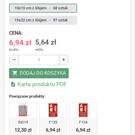
10x15 cm z klejem
-
68 sztuk
15x22 cm z klejem
-
97 sztuk
CENA:
6,94 zł
5,64 zł
brutto
netto
remove
add
DODAJ DO KOSZYKA
shopping_cart
Karta produktu PDF

Powiązane produkty:
IN019
F135
F134
12,30 zł
6,94 zł
6,94 zł