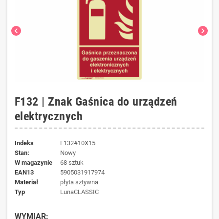
chevron_left
chevron_right
F132 | Znak Gaśnica do urządzeń
elektrycznych
Indeks
F132#10X15
Stan:
Nowy
W magazynie
68 sztuk
EAN13
5905031917974
materiał
płyta sztywna
typ
LunaCLASSIC
WYMIAR: