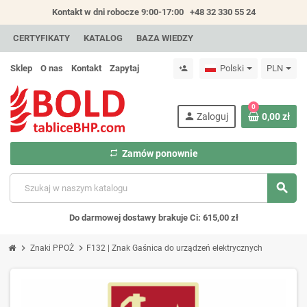
Kontakt w dni robocze 9:00-17:00
+48 32 330 55 24
CERTYFIKATY
KATALOG
BAZA WIEDZY
Sklep
O nas
Kontakt
Zapytaj
Polski
PLN
person_add
0
person
Zaloguj
0,00 zł
repeat
Zamów ponownie
search
Do darmowej dostawy brakuje Ci: 615,00 zł
chevron_right
chevron_right
Znaki PPOŻ
F132 | Znak Gaśnica do urządzeń elektrycznych