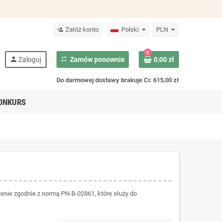
Załóż konto
Polski
PLN
person_add
0
person
Zaloguj
repeat
Zamów ponownie
0,00 zł
Do darmowej dostawy brakuje Ci: 615,00 zł
ONKURS
nie zgodnie z normą PN-B-02861, które służy do