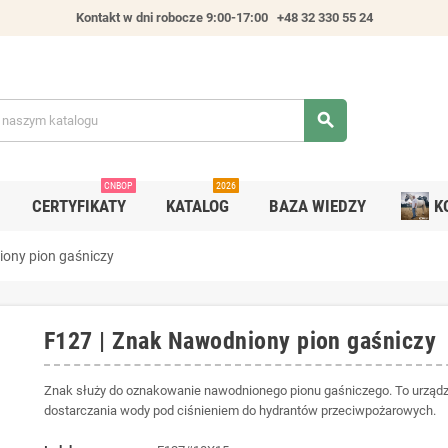
Kontakt w dni robocze 9:00-17:00
+48 32 330 55 24
search
CNBOP
2026
CERTYFIKATY
KATALOG
BAZA WIEDZY
K
ony pion gaśniczy
F127 | Znak Nawodniony pion gaśniczy
Znak służy do oznakowanie nawodnionego pionu gaśniczego. To urządze
dostarczania wody pod ciśnieniem do hydrantów przeciwpożarowych.