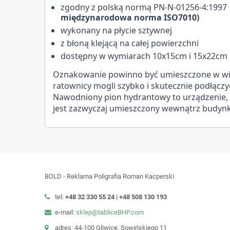
zgodny z polską normą PN-N-01256-4:199
międzynarodowa norma ISO7010)
wykonany na płycie sztywnej
z błoną klejącą na całej powierzchni
dostępny w wymiarach 10x15cm i 15x22cm
Oznakowanie powinno być umieszczone w wido
ratownicy mogli szybko i skutecznie podłączy
Nawodniony pion hydrantowy to urządzenie, 
jest zazwyczaj umieszczony wewnątrz budynk
BOLD - Reklama Poligrafia Roman Kacperski
tel:
+48 32 330 55 24 |
+48
508 130 193
e-mail:
sklep@tabliceBHP.com
adres: 44-100 Gliwice, Sowińskiego 11