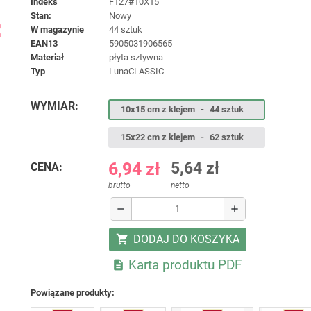
Indeks
F127#10X15
Stan:
Nowy
ap
W magazynie
44 sztuk
EAN13
5905031906565
materiał
płyta sztywna
typ
LunaCLASSIC
WYMIAR:
10x15 cm z klejem
-
44 sztuk
15x22 cm z klejem
-
62 sztuk
6,94 zł
5,64 zł
CENA:
brutto
netto
remove
add
DODAJ DO KOSZYKA
shopping_cart
Karta produktu PDF

Powiązane produkty: