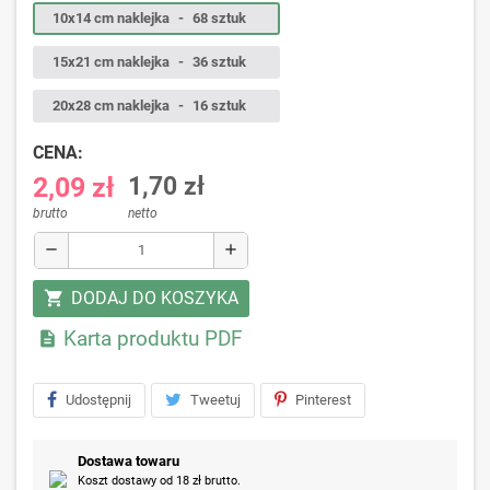
10x14 cm naklejka
-
68 sztuk
15x21 cm naklejka
-
36 sztuk
20x28 cm naklejka
-
16 sztuk
CENA:
2,09 zł
1,70 zł
brutto
netto
remove
add
DODAJ DO KOSZYKA
shopping_cart
Karta produktu PDF

Udostępnij
Tweetuj
Pinterest
Dostawa towaru
Koszt dostawy od 18 zł brutto.