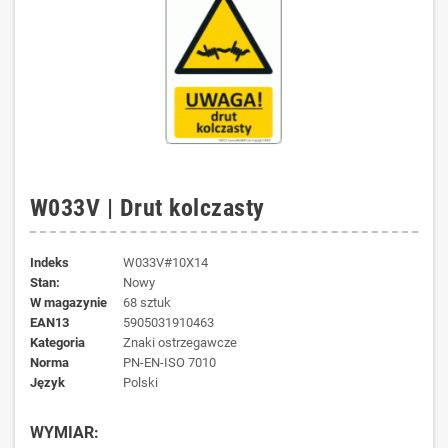
W033V | Drut kolczasty
Indeks
W033V#10X14
Stan:
Nowy
W magazynie
68 sztuk
EAN13
5905031910463
kategoria
Znaki ostrzegawcze
norma
PN-EN-ISO 7010
język
Polski
WYMIAR: