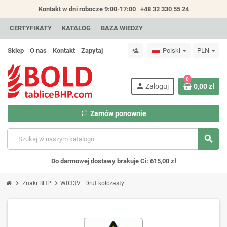
Kontakt w dni robocze 9:00-17:00
+48 32 330 55 24
CERTYFIKATY
KATALOG
BAZA WIEDZY
Sklep
O nas
Kontakt
Zapytaj
Polski
PLN
person_add
0
person
Zaloguj
0,00 zł
repeat
Zamów ponownie
search
Do darmowej dostawy brakuje Ci: 615,00 zł
chevron_right
chevron_right
Znaki BHP
W033V | Drut kolczasty