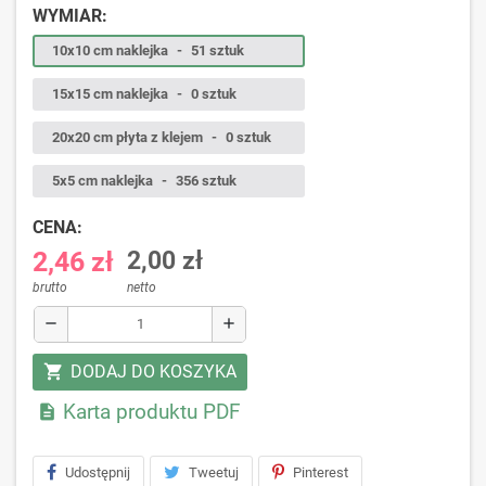
WYMIAR:
10x10 cm naklejka
-
51 sztuk
15x15 cm naklejka
-
0 sztuk
20x20 cm płyta z klejem
-
0 sztuk
5x5 cm naklejka
-
356 sztuk
CENA:
2,46 zł
2,00 zł
brutto
netto
remove
add
DODAJ DO KOSZYKA
shopping_cart
Karta produktu PDF

Udostępnij
Tweetuj
Pinterest