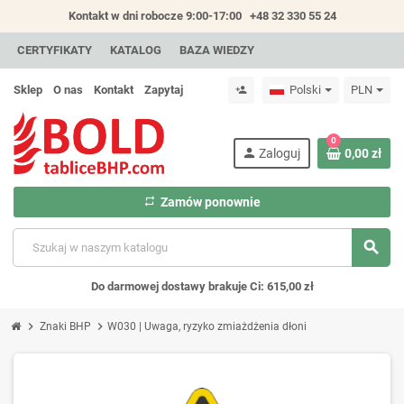
Kontakt w dni robocze 9:00-17:00
+48 32 330 55 24
CERTYFIKATY
KATALOG
BAZA WIEDZY
Sklep
O nas
Kontakt
Zapytaj
Polski
PLN
person_add
0
person
Zaloguj
0,00 zł
repeat
Zamów ponownie
search
Do darmowej dostawy brakuje Ci: 615,00 zł
chevron_right
chevron_right
Znaki BHP
W030 | Uwaga, ryzyko zmiażdżenia dłoni