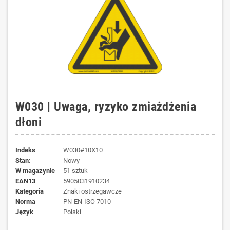
W030 | Uwaga, ryzyko zmiażdżenia
dłoni
Indeks
W030#10X10
Stan:
Nowy
W magazynie
51 sztuk
EAN13
5905031910234
kategoria
Znaki ostrzegawcze
norma
PN-EN-ISO 7010
język
Polski