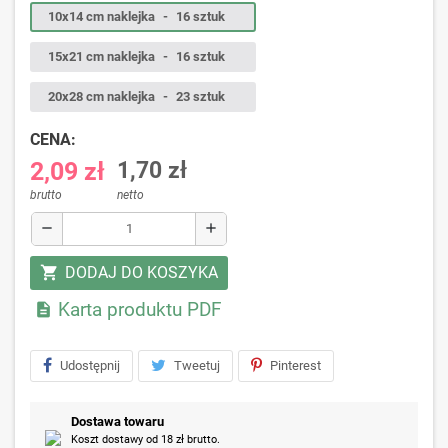
10x14 cm naklejka
-
16 sztuk
15x21 cm naklejka
-
16 sztuk
20x28 cm naklejka
-
23 sztuk
CENA:
2,09 zł
1,70 zł
brutto
netto
remove
add
DODAJ DO KOSZYKA
shopping_cart
Karta produktu PDF

Udostępnij
Tweetuj
Pinterest
Dostawa towaru
Koszt dostawy od 18 zł brutto.