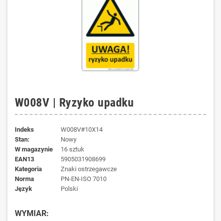
W008V | Ryzyko upadku
Indeks
W008V#10X14
Stan:
Nowy
W magazynie
16 sztuk
EAN13
5905031908699
kategoria
Znaki ostrzegawcze
norma
PN-EN-ISO 7010
język
Polski
WYMIAR: