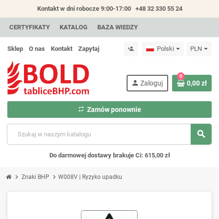
Kontakt w dni robocze 9:00-17:00
+48 32 330 55 24
CERTYFIKATY
KATALOG
BAZA WIEDZY
Sklep
O nas
Kontakt
Zapytaj
Polski
PLN
person_add
0
person
Zaloguj
0,00 zł
repeat
Zamów ponownie
search
Do darmowej dostawy brakuje Ci: 615,00 zł
chevron_right
chevron_right
Znaki BHP
W008V | Ryzyko upadku