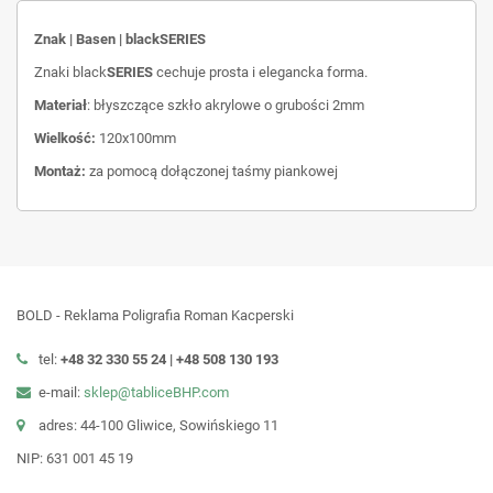
Znak | Basen | blackSERIES
Znaki black
SERIES
cechuje prosta i elegancka forma.
Materiał
: błyszczące szkło akrylowe o grubości 2mm
Wielkość:
120x100mm
Montaż:
za pomocą dołączonej taśmy piankowej
BOLD - Reklama Poligrafia Roman Kacperski
tel:
+48 32 330 55 24 |
+48
508 130 193
e-mail:
sklep@tabliceBHP.com
adres: 44-100 Gliwice, Sowińskiego 11
NIP: 631 001 45 19