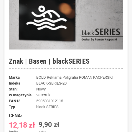
Znak | Basen | blackSERIES
Marka
BOLD Reklama Poligrafia ROMAN KACPERSKI
Indeks
BLACK-SERIES-20
Stan:
Nowy
W magazynie
28 sztuk
EAN13
5905031912115
typ
black SERIES
CENA:
12,18 zł
9,90 zł
brutto
netto