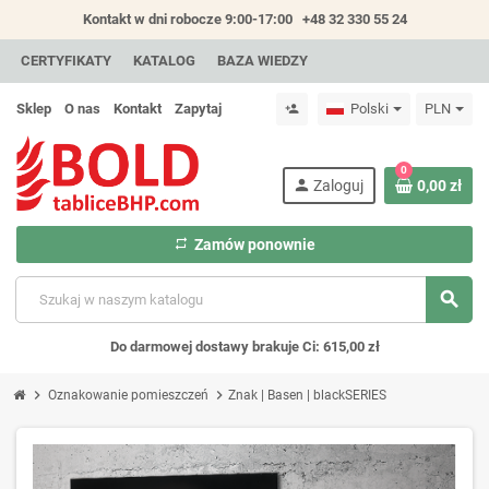
Kontakt w dni robocze 9:00-17:00
+48 32 330 55 24
CERTYFIKATY
KATALOG
BAZA WIEDZY
Sklep
O nas
Kontakt
Zapytaj
Polski
PLN
person_add
0
person
Zaloguj
0,00 zł
repeat
Zamów ponownie
search
Do darmowej dostawy brakuje Ci: 615,00 zł
chevron_right
chevron_right
Oznakowanie pomieszczeń
Znak | Basen | blackSERIES