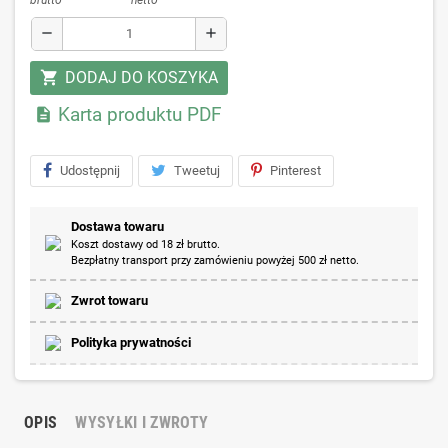
remove
add
DODAJ DO KOSZYKA
shopping_cart
Karta produktu PDF

Udostępnij
Tweetuj
Pinterest
Dostawa towaru
Koszt dostawy od 18 zł brutto.
Bezpłatny transport przy zamówieniu powyżej 500 zł netto.
Zwrot towaru
Polityka prywatności
OPIS
WYSYŁKI I ZWROTY