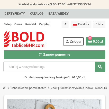
Kontakt w dni robocze 9:00-17:00
+48 32 330 55 24
CERTYFIKATY
KATALOG
BAZA WIEDZY
Sklep
O nas
Kontakt
Zapytaj
Polski
PLN
person_add
0
person
Zaloguj
0,00 zł
repeat
Zamów ponownie
search
Do darmowej dostawy brakuje Ci: 615,00 zł
chevron_right
chevron_right
Oznakowanie pomieszczeń
Znak | Zakaz spożywania lodów | woodSIG