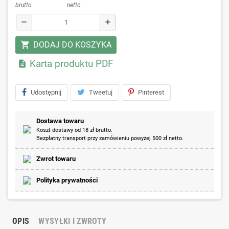
brutto
netto
remove
add
DODAJ DO KOSZYKA
shopping_cart
Karta produktu PDF

Udostępnij
Tweetuj
Pinterest
Dostawa towaru
Koszt dostawy od 18 zł brutto.
Bezpłatny transport przy zamówieniu powyżej 500 zł netto.
Zwrot towaru
Polityka prywatności
OPIS
WYSYŁKI I ZWROTY