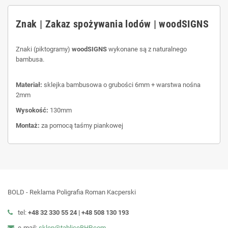
Znak | Zakaz spożywania lodów | woodSIGNS
Znaki (piktogramy)
woodSIGNS
wykonane są z naturalnego
bambusa.
Materiał:
sklejka bambusowa o grubości 6mm + warstwa nośna
2mm
Wysokość:
130mm
Montaż:
za pomocą taśmy piankowej
BOLD - Reklama Poligrafia Roman Kacperski
tel:
+48 32 330 55 24 |
+48
508 130 193
e-mail:
sklep@tabliceBHP.com