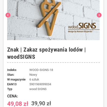
chevron_left
chevron_right
Znak | Zakaz spożywania lodów |
woodSIGNS
Indeks
WOOD-SIGNS-18
Stan:
Nowy
W magazynie
6 sztuk
EAN13
5901969099034
typ
wood SIGNS
CENA:
49,08 zł
39,90 zł