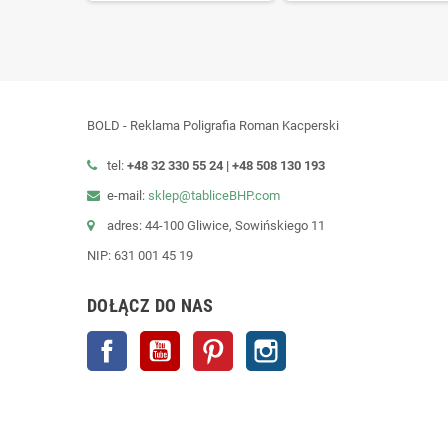
BOLD - Reklama Poligrafia Roman Kacperski
tel:
+48 32 330 55 24 |
+48
508 130 193
e-mail:
sklep@tabliceBHP.com
adres: 44-100 Gliwice, Sowińskiego 11
NIP: 631 001 45 19
DOŁĄCZ DO NAS
Facebook
YouTube
Pinterest
Instagram