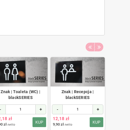
Znak | Toaleta (WC) |
Znak | Recepcja |
Znak | Z
blackSERIES
blackSERIES
telefonów
-
+
-
+
-
,18 zł
12,18 zł
12,18 zł
KUP
KUP
90 zł
9,90 zł
9,90 zł
netto
netto
netto