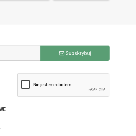
Subskrybuj
WE
y