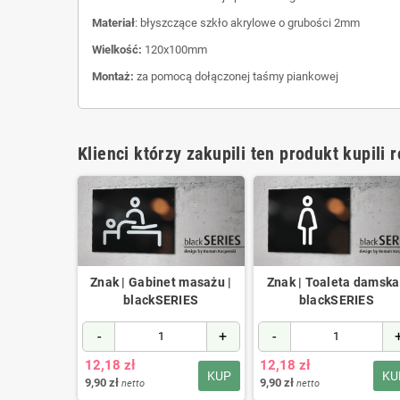
Materiał
: błyszczące szkło akrylowe o grubości 2mm
Wielkość:
120x100mm
Montaż:
za pomocą dołączonej taśmy piankowej
Klienci którzy zakupili ten produkt kupili 
palenia |
Znak | Gabinet masażu |
Znak | Toaleta damska
RIES
blackSERIES
blackSERIES
+
-
+
-
12,18 zł
12,18 zł
KUP
KUP
KU
9,90 zł
9,90 zł
netto
netto