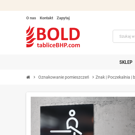
O nas
Kontakt
Zapytaj
SKLEP
chevron_right
Oznakowanie pomieszczeń
chevron_right
Znak | Poczekalnia |