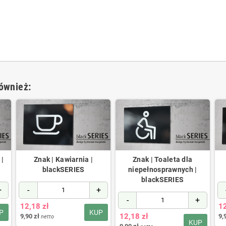
również:
 |
Znak | Kawiarnia |
Znak | Toaleta dla
blackSERIES
niepełnosprawnych |
blackSERIES
+
-
+
-
+
12,18 zł
12
P
KUP
12,18 zł
9,90 zł
9,
netto
KUP