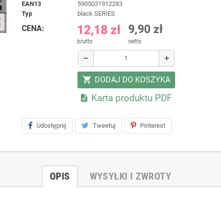
EAN13
5905031912283
typ
black SERIES
ap
12,18 zł
9,90 zł
CENA:
brutto
netto
remove
add
DODAJ DO KOSZYKA
shopping_cart
Karta produktu PDF

Udostępnij
Tweetuj
Pinterest
OPIS
WYSYŁKI I ZWROTY