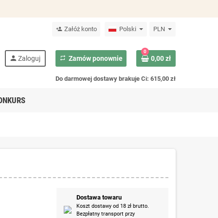
Załóż konto
Polski
PLN
person_add
0
person
Zaloguj
repeat
Zamów ponownie
0,00 zł
Do darmowej dostawy brakuje Ci: 615,00 zł
ONKURS
Dostawa towaru
Koszt dostawy od 18 zł brutto.
Bezpłatny transport przy