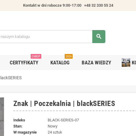
Kontakt w dni robocze 9:00-17:00
+48 32 330 55 24
search
CNBOP
2026
CERTYFIKATY
KATALOG
BAZA WIEDZY
K
 blackSERIES
Znak | Poczekalnia | blackSERIES
Indeks
BLACK-SERIES-07
Stan:
Nowy
W magazynie
24 sztuk