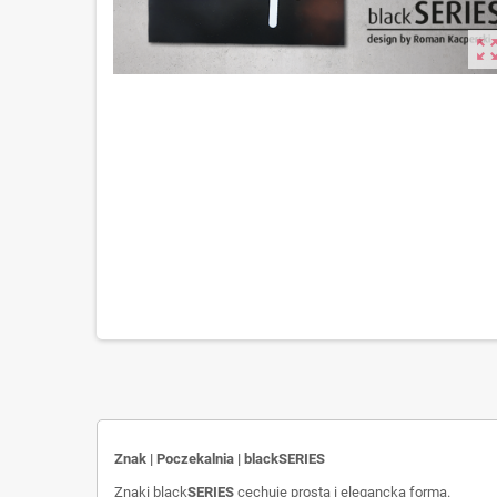
zoom_out_m
Znak | Poczekalnia | blackSERIES
Znaki black
SERIES
cechuje prosta i elegancka forma.