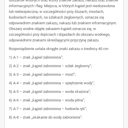
obszarów wodnych oraz wzory znaków zakazu, nakazu oraz znaków
informacyjnych i flag. Miejsca, w których kąpiel jest niedozwolona
lub niebezpieczna, w szczególności przy śluzach, mostach,
budowlach wodnych, na szlakach żeglownych, oznacza się
odpowiednim znakiem zakazu, nakazu lub znakiem informacyjnym.
Obszary wodne objęte zakazem kąpieli oznacza się, w
szczególności przy dojściach i dojazdach do obszaru wodnego,
odpowiednimi znakami określającymi przyczynę zakazu.
Rozporządzenie ustala okrągłe znaki zakazu o średnicy 40 cm
1) A-1 – znak „kąpiel zabroniona”;
2) A-2 – znak „kąpiel zabroniona – szlak żeglowny”;
3) A-3 – znak „kąpiel zabroniona – most”;
4) A-4 – znak „kąpiel zabroniona – spiętrzenie wody”;
5) A-5 – znak „kąpiel zabroniona – woda skażona”;
6) A-6 – znak „kąpiel zabroniona – woda pitna”;
7) A-7 – znak „kąpiel zabroniona – hodowla ryb”;
8) A-8 – znak „skakanie do wody zabronione”.