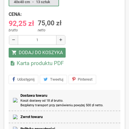
40x40 cm
-
13 sztuk
CENA:
92,25 zł
75,00 zł
brutto
netto
remove
add
DODAJ DO KOSZYKA
shopping_cart
Karta produktu PDF

Udostępnij
Tweetuj
Pinterest
Dostawa towaru
Koszt dostawy od 18 zł brutto.
Bezpłatny transport przy zamówieniu powyżej 500 zł netto.
Zwrot towaru
Polityka prywatności