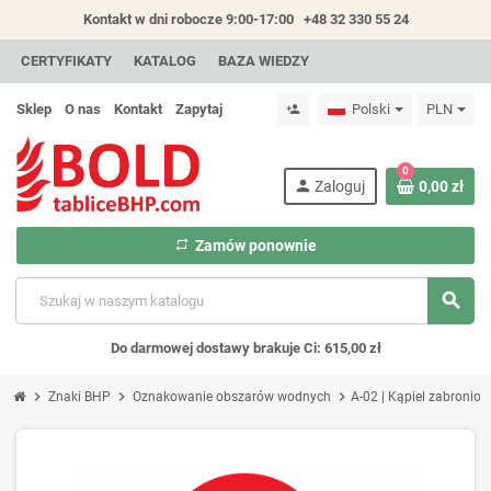
Kontakt w dni robocze 9:00-17:00
+48 32 330 55 24
CERTYFIKATY
KATALOG
BAZA WIEDZY
Sklep
O nas
Kontakt
Zapytaj
Polski
PLN
person_add
0
person
Zaloguj
0,00 zł
repeat
Zamów ponownie
search
Do darmowej dostawy brakuje Ci: 615,00 zł
chevron_right
chevron_right
chevron_right
Znaki BHP
Oznakowanie obszarów wodnych
A-02 | Kąpiel zabronio