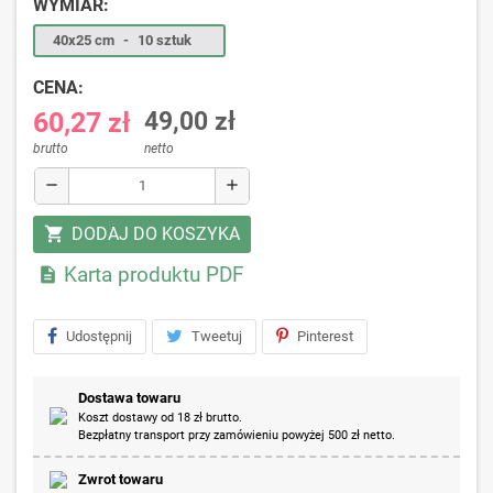
WYMIAR:
40x25 cm
-
10 sztuk
CENA:
60,27 zł
49,00 zł
brutto
netto
remove
add
DODAJ DO KOSZYKA
shopping_cart
Karta produktu PDF

Udostępnij
Tweetuj
Pinterest
Dostawa towaru
Koszt dostawy od 18 zł brutto.
Bezpłatny transport przy zamówieniu powyżej 500 zł netto.
Zwrot towaru