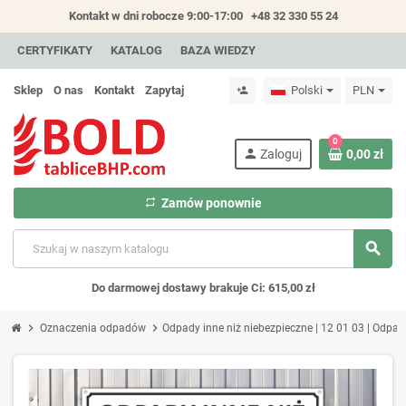
Kontakt w dni robocze 9:00-17:00
+48 32 330 55 24
CERTYFIKATY
KATALOG
BAZA WIEDZY
Sklep
O nas
Kontakt
Zapytaj
Polski
PLN
person_add
0
person
Zaloguj
0,00 zł
repeat
Zamów ponownie
search
Do darmowej dostawy brakuje Ci: 615,00 zł
chevron_right
chevron_right
Oznaczenia odpadów
Odpady inne niż niebezpieczne | 12 01 03 | Odpady