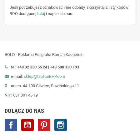
Jeśli potrzebujesz oznakować inne odpady, skorzystaj z listy kodów
BDO dostępnej
tutaj
i napisz do nas.
BOLD - Reklama Poligrafia Roman Kacperski
tel:
+48 32 330 55 24 |
+48
508 130 193
e-mail:
sklep@tabliceBHP.com
adres: 44-100 Gliwice, Sowińskiego 11
NIP: 631 001 45 19
DOŁĄCZ DO NAS
Facebook
YouTube
Pinterest
Instagram