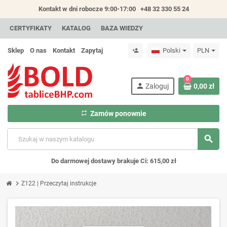
Kontakt w dni robocze 9:00-17:00
+48 32 330 55 24
CERTYFIKATY
KATALOG
BAZA WIEDZY
Sklep
O nas
Kontakt
Zapytaj
Polski
PLN
person_add
0
person
Zaloguj
0,00 zł
repeat
Zamów ponownie
search
Do darmowej dostawy brakuje Ci: 615,00 zł
chevron_right
Z122 | Przeczytaj instrukcje