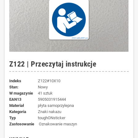
Z122 | Przeczytaj instrukcje
Indeks
Z122#10X10
Stan:
Nowy
W magazynie
41 sztuk
EAN13
5905031915444
materiał
płyta samoprzylepna
kategoria
Znaki nakazu
typ
toughONsticker
zastosowanie
Oznakowanie maszyn