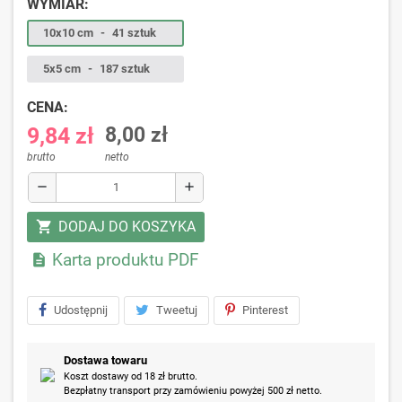
WYMIAR:
10x10 cm
-
41 sztuk
5x5 cm
-
187 sztuk
CENA:
9,84 zł
8,00 zł
brutto
netto
remove
add
DODAJ DO KOSZYKA
shopping_cart
Karta produktu PDF

Udostępnij
Tweetuj
Pinterest
Dostawa towaru
Koszt dostawy od 18 zł brutto.
Bezpłatny transport przy zamówieniu powyżej 500 zł netto.