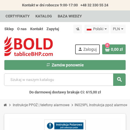
Kontakt w dni robocze 9:00-17:00
+48 32 330 55 24
CERTYFIKATY
KATALOG
BAZA WIEDZY
Sklep
O nas
Kontakt
Zapytaj
Polski
PLN
person_add
0
person
Zaloguj
0,00 zł
repeat
Zamów ponownie
search
Do darmowej dostawy brakuje Ci: 615,00 zł
chevron_right
chevron_right
Instrukcje PPOŻ | telefony alarmowe
IN029PL Instrukcja ppoż alarmowa