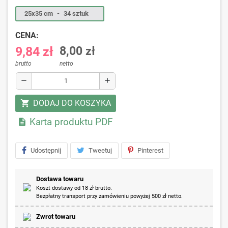
25x35 cm
-
34 sztuk
CENA:
9,84 zł
8,00 zł
brutto
netto
remove
add
DODAJ DO KOSZYKA
shopping_cart
Karta produktu PDF

Udostępnij
Tweetuj
Pinterest
Dostawa towaru
Koszt dostawy od 18 zł brutto.
Bezpłatny transport przy zamówieniu powyżej 500 zł netto.
Zwrot towaru