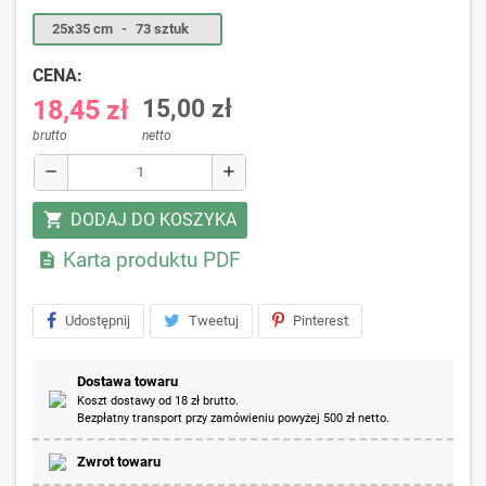
25x35 cm
-
73 sztuk
CENA:
18,45 zł
15,00 zł
brutto
netto
remove
add
DODAJ DO KOSZYKA
shopping_cart
Karta produktu PDF

Udostępnij
Tweetuj
Pinterest
Dostawa towaru
Koszt dostawy od 18 zł brutto.
Bezpłatny transport przy zamówieniu powyżej 500 zł netto.
Zwrot towaru