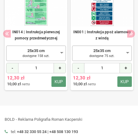
IN014 | Instrukcja pierwszej
IN001 | Instrukcja ppoż alarmowa
pomocy przedmedycznej
z windą
25x35 cm
25x35 cm
dostępne 158 szt.
dostępne 75 szt.
-
+
-
+
12,30 zł
12,30 zł
KUP
KUP
10,00 zł
10,00 zł
netto
netto
BOLD - Reklama Poligrafia Roman Kacperski
tel:
+48 32 330 55 24 |
+48
508 130 193