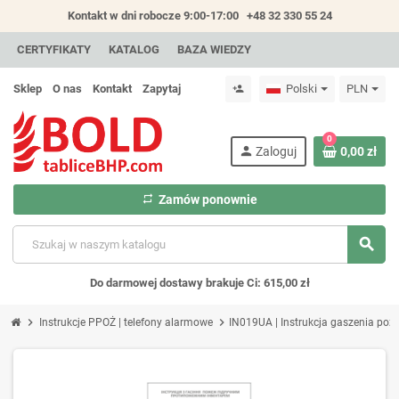
Kontakt w dni robocze 9:00-17:00
+48 32 330 55 24
CERTYFIKATY
KATALOG
BAZA WIEDZY
Sklep
O nas
Kontakt
Zapytaj
Polski
PLN
person_add
0
person
Zaloguj
0,00 zł
repeat
Zamów ponownie
search
Do darmowej dostawy brakuje Ci: 615,00 zł
chevron_right
chevron_right
Instrukcje PPOŻ | telefony alarmowe
IN019UA | Instrukcja gaszenia po