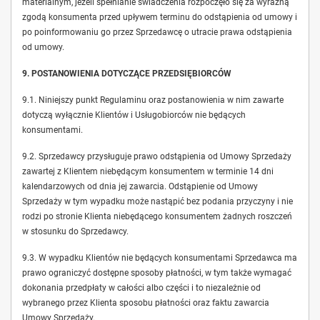
materialnym, jeżeli spełnianie świadczenia rozpoczęło się za wyraźną
zgodą konsumenta przed upływem terminu do odstąpienia od umowy i
po poinformowaniu go przez Sprzedawcę o utracie prawa odstąpienia
od umowy.
9. POSTANOWIENIA DOTYCZĄCE PRZEDSIĘBIORCÓW
9.1. Niniejszy punkt Regulaminu oraz postanowienia w nim zawarte
dotyczą wyłącznie Klientów i Usługobiorców nie będących
konsumentami.
9.2. Sprzedawcy przysługuje prawo odstąpienia od Umowy Sprzedaży
zawartej z Klientem niebędącym konsumentem w terminie 14 dni
kalendarzowych od dnia jej zawarcia. Odstąpienie od Umowy
Sprzedaży w tym wypadku może nastąpić bez podania przyczyny i nie
rodzi po stronie Klienta niebędącego konsumentem żadnych roszczeń
w stosunku do Sprzedawcy.
9.3. W wypadku Klientów nie będących konsumentami Sprzedawca ma
prawo ograniczyć dostępne sposoby płatności, w tym także wymagać
dokonania przedpłaty w całości albo części i to niezależnie od
wybranego przez Klienta sposobu płatności oraz faktu zawarcia
Umowy Sprzedaży.