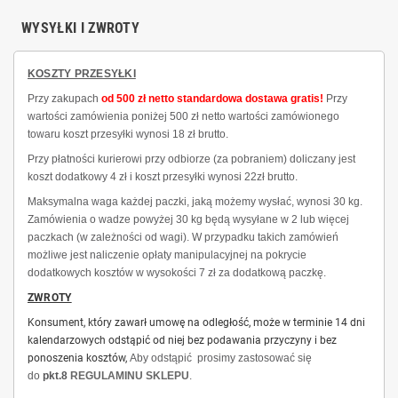
WYSYŁKI I ZWROTY
KOSZTY PRZESYŁKI
Przy zakupach
od 500 zł netto standardowa dostawa gratis!
Przy
wartości zamówienia poniżej 500 zł netto wartości zamówionego
towaru koszt przesyłki wynosi 18 zł brutto.
Przy płatności kurierowi przy odbiorze (za pobraniem) doliczany jest
koszt dodatkowy 4 zł i koszt przesyłki wynosi 22zł brutto.
Maksymalna waga każdej paczki, jaką możemy wysłać, wynosi 30 kg.
Zamówienia o wadze powyżej 30 kg będą wysyłane w 2 lub więcej
paczkach (w zależności od wagi). W przypadku takich zamówień
możliwe jest naliczenie opłaty manipulacyjnej na pokrycie
dodatkowych kosztów w wysokości 7 zł za dodatkową paczkę.
ZWROTY
Konsument, który zawarł umowę na odległość, może w terminie 14 dni
kalendarzowych odstąpić od niej bez podawania przyczyny i bez
ponoszenia kosztów,
Aby odstąpić prosimy zastosować się
do
pkt.8
REGULAMINU SKLEPU
.