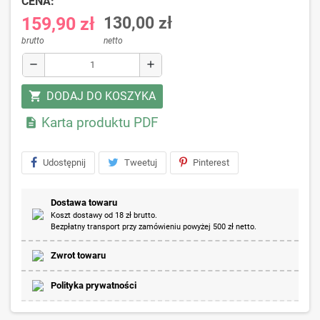
CENA:
159,90 zł
130,00 zł
brutto
netto
remove
add
DODAJ DO KOSZYKA
shopping_cart
Karta produktu PDF

Udostępnij
Tweetuj
Pinterest
Dostawa towaru
Koszt dostawy od 18 zł brutto.
Bezpłatny transport przy zamówieniu powyżej 500 zł netto.
Zwrot towaru
Polityka prywatności