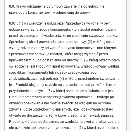
8.9. Prawo odstąpienia od umowy zawartej na odległość nie
przysługuje konsumentowi w odniesieniu do umów:
8.9.1. (1) o świadczenie usług, jeżeli Sprzedawca wykonał w pełni
usługę za wyraźną zgodą konsumenta, który został poinformowany
przed rozpoczęciem świadczenia, że po spełnieniu świadczenia przez
Sprzedawcę utraci prawo odstąpienia od umowy; (2) w której cena lub
wynagrodzenie zależy od wahań na rynku finansowym, nad którymi
Sprzedawca nie sprawuje kontroli, i które mogą wystąpić przed
upływem terminu do odstąpienia od umowy; (3) w której przedmiotem
świadczenia jest Produkt nieprefabrykowany, wyprodukowany według
specyfikacji konsumenta lub służący zaspokojeniu jego
zindywidualizowanych potrzeb; (4) w której przedmiotem świadczenia
jest Produkt ulegający szybkiemu zepsuciu lub mająca krótki termin
przydatności do użycia; (5) w której przedmiotem świadczenia jest
Produkt dostarczany w zapieczętowanym opakowaniu, którego po
otwarciu opakowania nie można zwrócić ze względu na ochronę
zdrowia lub ze względów higienicznych, jeżeli opakowanie zostało
otwarte po dostarczeniu; (6) w której przedmiotem świadczenia są
Produkty, które po dostarczeniu, ze względu na swój charakter, zostają
nierozłącznie połączone z innymi rzeczami; (7) w której przedmiotem