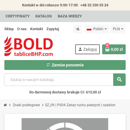
Kontakt w dni robocze 9:00-17:00
+48 32 330 55 24
CERTYFIKATY
KATALOG
BAZA WIEDZY
Sklep
O nas
Kontakt
Zapytaj
Polski
PLN
person_add
0
person
Zaloguj
0,00 zł
repeat
Zamów ponownie
search
Do darmowej dostawy brakuje Ci: 615,00 zł
chevron_right
chevron_right
Znaki podłogowe
SZ_09 | P004 Zakaz ruchu pieszych | szablon