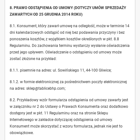
8. PRAWO ODSTĄPIENIA OD UMOWY (DOTYCZY UMÓW SPRZEDAŻY
ZAWARTYCH OD 25 GRUDNIA 2014 ROKU)
8.1. Konsument, który zawarł umowę na odległość, może w terminie 14
dni kalendarzowych odstąpić od niej bez podawania przyczyny i bez
ponoszenia kosztów, z wyjątkiem kosztów określonych w pkt. 8.8
Regulaminu. Do zachowania terminu wystarczy wysłanie oświadczenia
przed jego upływem. Oświadczenie o odstąpieniu od umowy może
zostać złożone na przykład:
8.1.1. pisemnie na adres: ul. Sowińskiego 11, 44-100 Gliwice;
8.1.2. w formie elektronicznej za pośrednictwem poczty elektronicznej
na adres: sklep@tablicebhp.com;
8.2. Przykładowy wzór formularza odstąpienia od umowy zawarty jest
w załączniku nr 2 do Ustawy o Prawach Konsumenta oraz dodatkowo
dostępny jest w pkt. 11 Regulaminu oraz na stronie Sklepu
Internetowego w zakładce dotyczącej odstąpienia od umowy.
Konsument może skorzystać z wzoru formularza, jednak nie jest to
obowiązkowe.