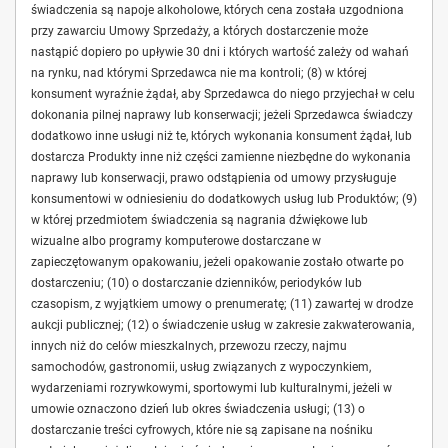
świadczenia są napoje alkoholowe, których cena została uzgodniona
przy zawarciu Umowy Sprzedaży, a których dostarczenie może
nastąpić dopiero po upływie 30 dni i których wartość zależy od wahań
na rynku, nad którymi Sprzedawca nie ma kontroli; (8) w której
konsument wyraźnie żądał, aby Sprzedawca do niego przyjechał w celu
dokonania pilnej naprawy lub konserwacji; jeżeli Sprzedawca świadczy
dodatkowo inne usługi niż te, których wykonania konsument żądał, lub
dostarcza Produkty inne niż części zamienne niezbędne do wykonania
naprawy lub konserwacji, prawo odstąpienia od umowy przysługuje
konsumentowi w odniesieniu do dodatkowych usług lub Produktów; (9)
w której przedmiotem świadczenia są nagrania dźwiękowe lub
wizualne albo programy komputerowe dostarczane w
zapieczętowanym opakowaniu, jeżeli opakowanie zostało otwarte po
dostarczeniu; (10) o dostarczanie dzienników, periodyków lub
czasopism, z wyjątkiem umowy o prenumeratę; (11) zawartej w drodze
aukcji publicznej; (12) o świadczenie usług w zakresie zakwaterowania,
innych niż do celów mieszkalnych, przewozu rzeczy, najmu
samochodów, gastronomii, usług związanych z wypoczynkiem,
wydarzeniami rozrywkowymi, sportowymi lub kulturalnymi, jeżeli w
umowie oznaczono dzień lub okres świadczenia usługi; (13) o
dostarczanie treści cyfrowych, które nie są zapisane na nośniku