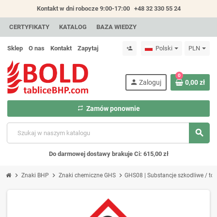
Kontakt w dni robocze 9:00-17:00
+48 32 330 55 24
CERTYFIKATY
KATALOG
BAZA WIEDZY
Sklep
O nas
Kontakt
Zapytaj
Polski
PLN
person_add
0
person
Zaloguj
0,00 zł
repeat
Zamów ponownie
search
Do darmowej dostawy brakuje Ci: 615,00 zł
chevron_right
chevron_right
chevron_right
Znaki BHP
Znaki chemiczne GHS
GHS08 | Substancje szkodliwe / to