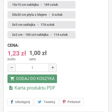
15x15 cm naklejka
-
169 sztuk
20x20 cm płyta z klejem
-
6 sztuk
5x5 cm naklejka
-
174 sztuk
2x2 cm - 100 szt naklejka
-
114 sztuk
CENA:
1,23 zł
1,00 zł
brutto
netto
remove
add
DODAJ DO KOSZYKA
shopping_cart
Karta produktu PDF

Udostępnij
Tweetuj
Pinterest