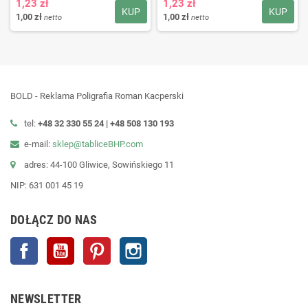
1,23 zł
1,23 zł
KUP
KUP
1,00 zł
1,00 zł
netto
netto
BOLD - Reklama Poligrafia Roman Kacperski
tel:
+48 32 330 55 24 |
+48
508 130 193
e-mail:
sklep@tabliceBHP.com
adres: 44-100 Gliwice, Sowińskiego 11
NIP: 631 001 45 19
DOŁĄCZ DO NAS
Facebook
YouTube
Pinterest
Instagram
NEWSLETTER