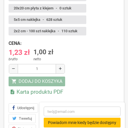
20x20 cm płyta z klejem
-
0 sztuk
5x5 cm naklejka
-
628 sztuk
2x2 cm - 100 szt naklejka
-
110 sztuk
CENA:
1,23 zł
1,00 zł
brutto
netto
remove
add
DODAJ DO KOSZYKA
shopping_cart
Karta produktu PDF

Udostępnij
Tweetuj
Powiadom mnie kiedy będzie dostępny