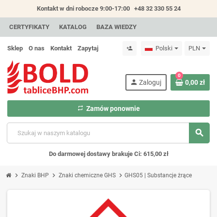
Kontakt w dni robocze 9:00-17:00
+48 32 330 55 24
CERTYFIKATY
KATALOG
BAZA WIEDZY
Sklep
O nas
Kontakt
Zapytaj
Polski
PLN
person_add
0
person
Zaloguj
0,00 zł
repeat
Zamów ponownie
search
Do darmowej dostawy brakuje Ci: 615,00 zł
chevron_right
chevron_right
chevron_right
Znaki BHP
Znaki chemiczne GHS
GHS05 | Substancje żrące