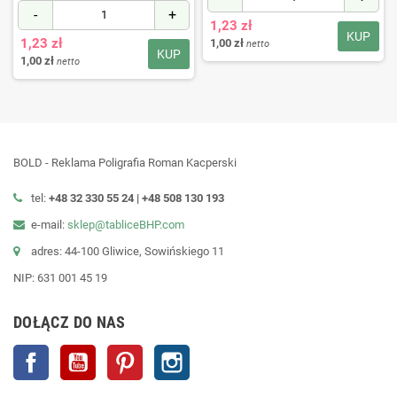
-
+
1,23 zł
KUP
1,23 zł
1,00 zł
netto
KUP
1,00 zł
netto
BOLD - Reklama Poligrafia Roman Kacperski
tel:
+48 32 330 55 24 |
+48
508 130 193
e-mail:
sklep@tabliceBHP.com
adres: 44-100 Gliwice, Sowińskiego 11
NIP: 631 001 45 19
DOŁĄCZ DO NAS
Facebook
YouTube
Pinterest
Instagram