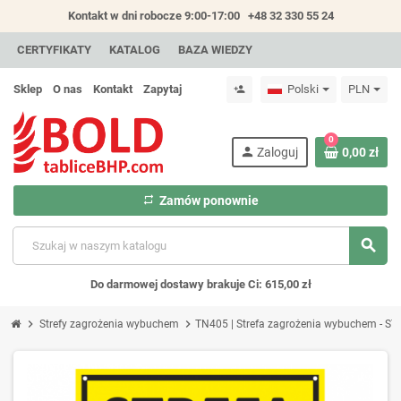
Kontakt w dni robocze 9:00-17:00
+48 32 330 55 24
CERTYFIKATY
KATALOG
BAZA WIEDZY
Sklep
O nas
Kontakt
Zapytaj
Polski
PLN
person_add
0
person
Zaloguj
0,00 zł
repeat
Zamów ponownie
search
Do darmowej dostawy brakuje Ci: 615,00 zł
chevron_right
chevron_right
Strefy zagrożenia wybuchem
TN405 | Strefa zagrożenia wybuchem - ST