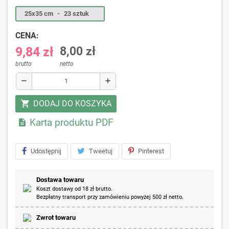
25x35 cm
-
23 sztuk
CENA:
9,84 zł
8,00 zł
brutto
netto
remove
add
DODAJ DO KOSZYKA
shopping_cart
Karta produktu PDF

Udostępnij
Tweetuj
Pinterest
Dostawa towaru
Koszt dostawy od 18 zł brutto.
Bezpłatny transport przy zamówieniu powyżej 500 zł netto.
Zwrot towaru