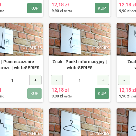
ł
12,18 zł
12,18 z
KUP
KUP
9,90 zł
9,90 zł
tto
netto
ne
 | Pomieszczenie
Znak | Punkt informacyjny |
Znak
arcze | whiteSERIES
whiteSERIES
+
-
+
-
ł
12,18 zł
12,18 z
KUP
KUP
9,90 zł
9,90 zł
tto
netto
ne