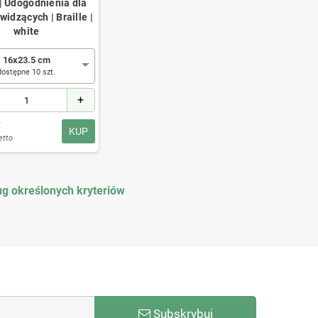
| Udogodnienia dla
widzących | Braille |
white
16x23.5 cm
dostępne 10 szt.
+
ł
KUP
etto
g określonych kryteriów
Subskrybuj