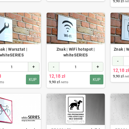
9,90 zł
ne
ak | Warsztat |
Znak | WiFi hotspot |
Znak | 
whiteSERIES
whiteSERIES
-
+
-
+
12,18 z
ł
12,18 zł
9,90 zł
ne
KUP
KUP
9,90 zł
tto
netto