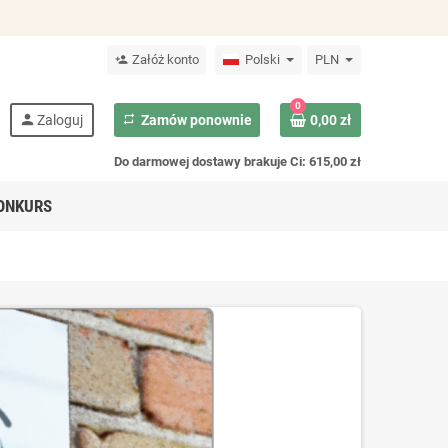
Załóż konto
Polski
PLN
person_add
0
person
Zaloguj
repeat
Zamów ponownie
0,00 zł
Do darmowej dostawy brakuje Ci: 615,00 zł
ONKURS