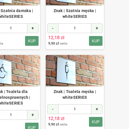
 Szatnia damska |
Znak | Szatnia męska |
whiteSERIES
whiteSERIES
+
-
+
ł
12,18 zł
KUP
KUP
9,90 zł
tto
netto
k | Toaleta dla
Znak | Toaleta męska |
ełnosprawnych |
whiteSERIES
whiteSERIES
-
+
+
12,18 zł
KUP
ł
9,90 zł
netto
KUP