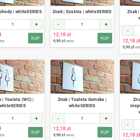
Schody | whiteSERIES
Znak | Szatnia | whiteSERIES
Znak |
+
-
+
-
ł
12,18 zł
KUP
KUP
12,18 z
9,90 zł
tto
netto
9,90 zł
ne
 | Toaleta (WC) |
Znak | Toaleta damska |
Zna
whiteSERIES
whiteSERIES
niep
+
-
+
-
ł
12,18 zł
KUP
KUP
12,18 z
9,90 zł
tto
netto