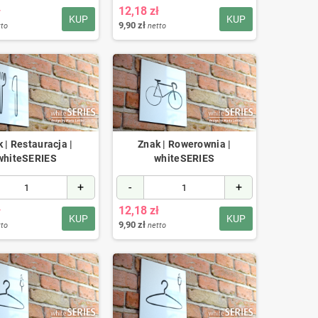
ł
12,18 zł
KUP
KUP
9,90 zł
tto
netto
 | Restauracja |
Znak | Rowerownia |
whiteSERIES
whiteSERIES
+
-
+
ł
12,18 zł
KUP
KUP
9,90 zł
tto
netto