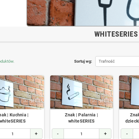
WHITESERIES
oduktów.
Sortuj wg:
Trafność
nak | Kuchnia |
Znak | Palarnia |
Znak
whiteSERIES
whiteSERIES
dzieck
+
-
+
-