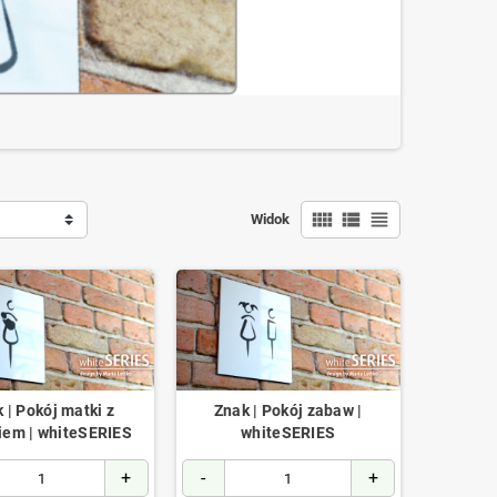
view_comfy
view_list
view_headline
Widok
 | Pokój matki z
Znak | Pokój zabaw |
iem | whiteSERIES
whiteSERIES
+
-
+