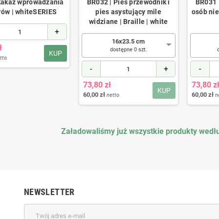
 Zakaz wprowadzania
BR032 | Pies przewodnik i
BR031 
rów | whiteSERIES
pies asystujący mile
osób nie
widziane | Braille | white
+
16x23.5 cm
ł
dostępne 0 szt.
KUP
tto
-
+
-
73,80 zł
73,80 z
KUP
60,00 zł
60,00 zł
netto
n
Załadowaliśmy już wszystkie produkty wedłu
NEWSLETTER