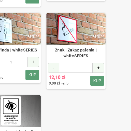
tto
Winda | whiteSERIES
Znak | Zakaz palenia |
whiteSERIES
+
-
+
ł
KUP
12,18 zł
tto
KUP
9,90 zł
netto