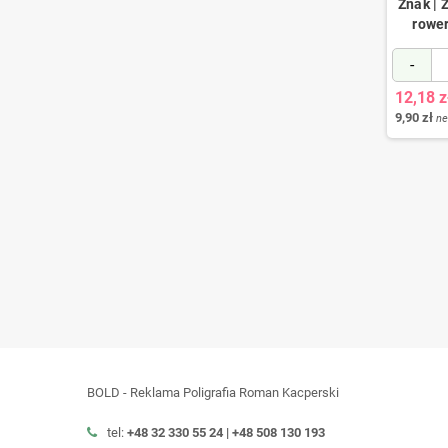
Znak |
rowe
-
12,18 z
9,90 zł
ne
BOLD - Reklama Poligrafia Roman Kacperski
tel:
+48 32 330 55 24 |
+48
508 130 193