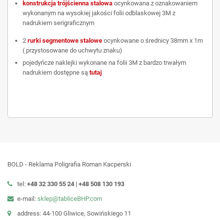
konstrukcja trójścienna stalowa
ocynkowana z oznakowaniem
wykonanym na wysokiej jakości folii odblaskowej 3M z
nadrukiem serigraficznym
2
rurki segmentowe stalowe
ocynkowane o średnicy 38mm x 1m
( przystosowane do uchwytu znaku)
pojedyńcze naklejki wykonane na folii 3M z bardzo trwałym
nadrukiem dostępne są
tutaj
BOLD - Reklama Poligrafia Roman Kacperski
tel:
+48 32 330 55 24 |
+48
508 130 193
e-mail:
sklep@tabliceBHP.com
address: 44-100 Gliwice, Sowińskiego 11