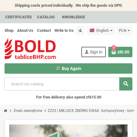
Shipping costs priced individually.
We ship the goods via DPD.
CERTIFICATES
CATALOG
KNOWLEDGE
Shop
About Us
Contact
Write to Us
English
PLN
person_add
0
person
Sign in
zł0.00
repeat
Buy Again
search
For free delivery also spend zł615.00
chevron_right
chevron_right
Znaki zewnętrzne
ZZ25 | MIEJSCE ZBIÓRKI EWAK. kompozytowy - kompl