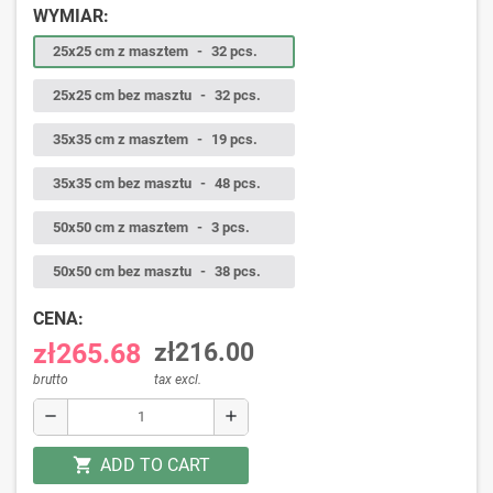
WYMIAR:
25x25 cm z masztem
-
32 pcs.
25x25 cm bez masztu
-
32 pcs.
35x35 cm z masztem
-
19 pcs.
35x35 cm bez masztu
-
48 pcs.
50x50 cm z masztem
-
3 pcs.
50x50 cm bez masztu
-
38 pcs.
CENA:
zł265.68
zł216.00
brutto
tax excl.
remove
add
ADD TO CART
shopping_cart