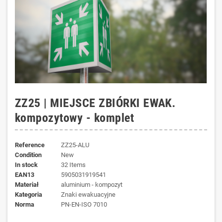
ZZ25 | MIEJSCE ZBIÓRKI EWAK.
kompozytowy - komplet
Reference
ZZ25-ALU
Condition
New
In stock
32 Items
EAN13
5905031919541
materiał
aluminium - kompozyt
kategoria
Znaki ewakuacyjne
norma
PN-EN-ISO 7010