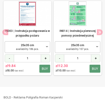
IN003 | Instrukcja postępowania w
IN014 | Instrukcja pierwszej
przypadku pożaru
pomocy przedmedycznej
25x35 cm
25x35 cm
availability 186 pcs.
availability 157 pcs.
-
+
-
+
zł9.84
zł12.30
BUY
BUY
zł8.00
zł10.00
tax excl.
tax excl.
BOLD - Reklama Poligrafia Roman Kacperski