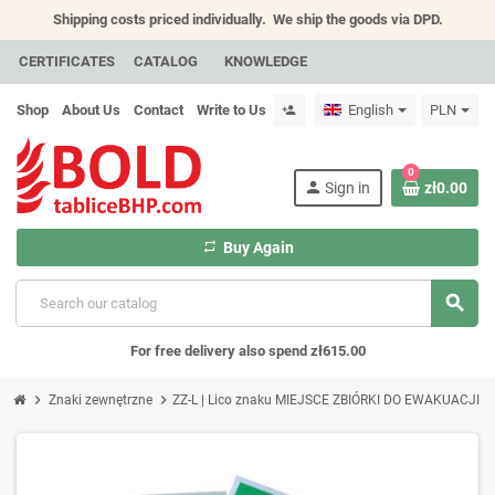
Shipping costs priced individually.
We ship the goods via DPD.
CERTIFICATES
CATALOG
KNOWLEDGE
Shop
About Us
Contact
Write to Us
English
PLN
person_add
0
person
Sign in
zł0.00
repeat
Buy Again
search
For free delivery also spend zł615.00
chevron_right
chevron_right
Znaki zewnętrzne
ZZ-L | Lico znaku MIEJSCE ZBIÓRKI DO EWAKUACJI