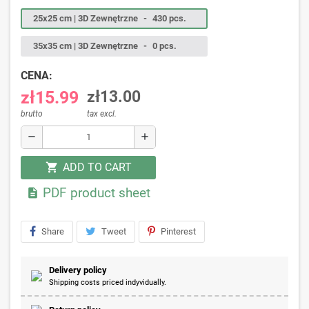
25x25 cm | 3D Zewnętrzne
-
430 pcs.
35x35 cm | 3D Zewnętrzne
-
0 pcs.
CENA:
zł15.99
zł13.00
brutto
tax excl.
remove
add
ADD TO CART
shopping_cart
PDF product sheet

Share
Tweet
Pinterest
Delivery policy
Shipping costs priced indyvidually.