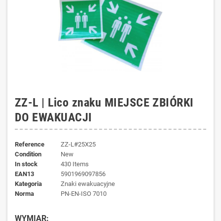
ZZ-L | Lico znaku MIEJSCE ZBIÓRKI
DO EWAKUACJI
Reference
ZZ-L#25X25
Condition
New
In stock
430 Items
EAN13
5901969097856
kategoria
Znaki ewakuacyjne
norma
PN-EN-ISO 7010
WYMIAR: