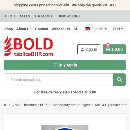
Shipping costs priced individually.
We ship the goods via DPD.
CERTIFICATES
CATALOG
KNOWLEDGE
Shop
About Us
Contact
Write to Us
English
PLN
person_add
0
person
Sign in
zł0.00
repeat
Buy Again
search
For free delivery also spend zł615.00
chevron_right
chevron_right
chevron_right
Znaki i instrukcje BHP
Mandatory action signs
M014-F | Nakaz stoso