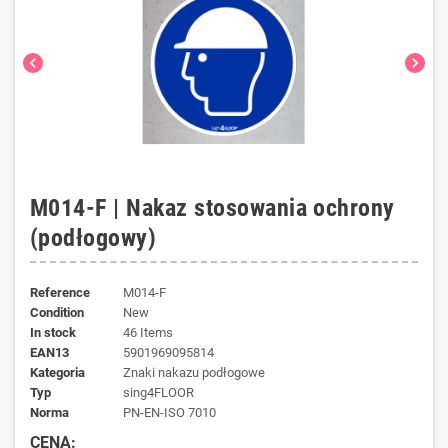
chevron_left
chevron_right
M014-F | Nakaz stosowania ochrony
(podłogowy)
Reference
M014-F
Condition
New
In stock
46 Items
EAN13
5901969095814
kategoria
Znaki nakazu podłogowe
typ
sing4FLOOR
norma
PN-EN-ISO 7010
CENA: