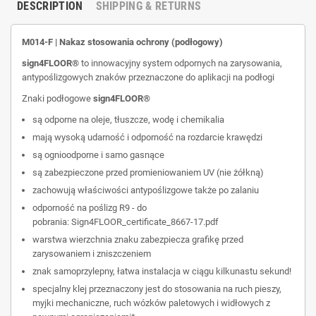
DESCRIPTION
SHIPPING & RETURNS
M014-F | Nakaz stosowania ochrony (podłogowy)
sign4FLOOR®
to innowacyjny system odpornych na zarysowania,
antypoślizgowych znaków przeznaczone do aplikacji na podłogi
Znaki podłogowe
sign4FLOOR®
są odporne na oleje, tłuszcze, wodę i chemikalia
mają wysoką udarność i odporność na rozdarcie krawędzi
są ognioodporne i samo gasnące
są zabezpieczone przed promieniowaniem UV (nie żółkną)
zachowują właściwości antypoślizgowe także po zalaniu
odporność na poślizg R9 - do
pobrania:
Sign4FLOOR_certificate_8667-17.pdf
warstwa wierzchnia znaku zabezpiecza grafikę przed
zarysowaniem i zniszczeniem
znak samoprzylepny, łatwa instalacja w ciągu kilkunastu sekund!
specjalny klej przeznaczony jest do stosowania na ruch pieszy,
myjki mechaniczne, ruch wózków paletowych i widłowych z