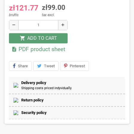
zł121.77
zł99.00
brutto
tax excl.
remove
add
ADD TO CART
shopping_cart
PDF product sheet

Share
Tweet
Pinterest
Delivery policy
Shipping costs priced indyvidually.
Return policy
Security policy