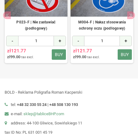
P023-F | Nie zastawiać
M004-F | Nakaz stosowania
(podłogowy)
ochrony oczu (podłogowy)
-
+
-
+
zł121.77
zł121.77
BUY
BUY
zł99.00
zł99.00
tax excl.
tax excl.
BOLD - Reklama Poligrafia Roman Kacperski
tel:
+48 32 330 55 24 |
+48
508 130 193
e-mail:
sklep@tabliceBHP.com
address: 44-100 Gliwice, Sowińskiego 11
tax ID No: PL 631 001 45 19