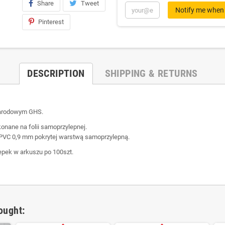
Share
Tweet
Notify me when 
Pinterest
DESCRIPTION
SHIPPING & RETURNS
narodowym GHS.
nane na folii samoprzylepnej.
PVC 0,9 mm pokrytej warstwą samoprzylepną.
epek w arkuszu po 100szt.
ought: