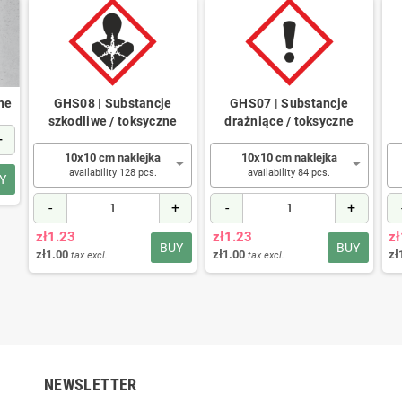
ne
GHS08 | Substancje
GHS07 | Substancje
szkodliwe / toksyczne
drażniące / toksyczne
+
10x10 cm naklejka
10x10 cm naklejka
availability 128 pcs.
availability 84 pcs.
Y
-
+
-
+
zł1.23
zł1.23
zł
BUY
BUY
zł1.00
zł1.00
zł
tax excl.
tax excl.
NEWSLETTER