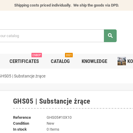
Shipping costs priced individually.
We ship the goods via DPD.
search
CNBOP
2021
CERTIFICATES
CATALOG
KNOWLEDGE
KO
GHS05 | Substancje żrące
GHS05 | Substancje żrące
Reference
GHS05#10X10
Condition
New
In stock
0 Items