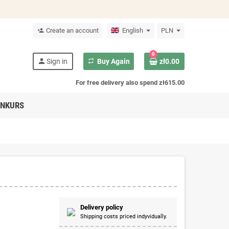
Create an account
English
PLN
person_add
0
person
Sign in
repeat
Buy Again
zł0.00
For free delivery also spend zł615.00
NKURS
Delivery policy
Shipping costs priced indyvidually.