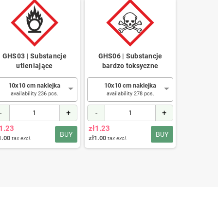
GHS03 | Substancje
GHS06 | Substancje
GHS09 
utleniające
bardzo toksyczne
niebez
śr
10x10 cm naklejka
10x10 cm naklejka
availability 236 pcs.
availability 278 pcs.
10x10
availab
-
+
-
+
-
1.23
zł1.23
BUY
BUY
zł1.23
1.00
zł1.00
tax excl.
tax excl.
zł1.00
tax ex