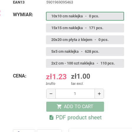
EAN13
5901969095463
ap
WYMIAR:
10x10 cm naklejka
-
0 pcs.
15x15 cm naklejka
-
171 pcs.
20x20 cm płyta z klejem
-
0 pcs.
5x5 cm naklejka
-
628 pcs.
2x2 cm - 100 szt naklejka
-
110 pcs.
zł1.23
zł1.00
CENA:
brutto
tax excl.
remove
add
ADD TO CART
shopping_cart
PDF product sheet
