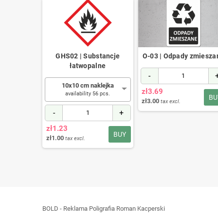
stancje
GHS02 | Substancje
O-03 | Odpady zmiesza
zne dla
łatwopalne
-
ska
10x10 cm naklejka
zł3.69
availability 56 pcs.
klejka
BU
zł3.00
tax excl.
10 pcs.
-
+
+
zł1.23
BUY
zł1.00
tax excl.
BUY
BOLD - Reklama Poligrafia Roman Kacperski