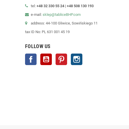
tel:
+48 32 330 55 24 |
+48
508 130 193
e-mail:
sklep@tabliceBHP.com
address: 44-100 Gliwice, Sowińskiego 11
tax ID No: PL 631 001 45 19
FOLLOW US
Facebook
YouTube
Pinterest
Instagram