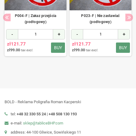
P004-F | Zakaz przejścia
P023-F | Nie zastawiać
(podłogowy)
(podłogowy)
-
+
-
+
zł121.77
zł121.77
BUY
BUY
zł99.00
zł99.00
tax excl.
tax excl.
BOLD - Reklama Poligrafia Roman Kacperski
tel:
+48 32 330 55 24 |
+48
508 130 193
e-mail:
sklep@tabliceBHP.com
address: 44-100 Gliwice, Sowińskiego 11