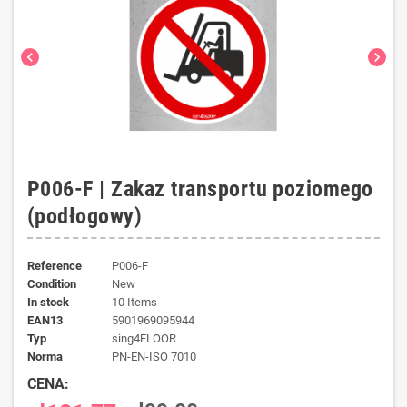
chevron_left
chevron_right
P006-F | Zakaz transportu poziomego
(podłogowy)
Reference
P006-F
Condition
New
In stock
10 Items
EAN13
5901969095944
typ
sing4FLOOR
norma
PN-EN-ISO 7010
CENA: