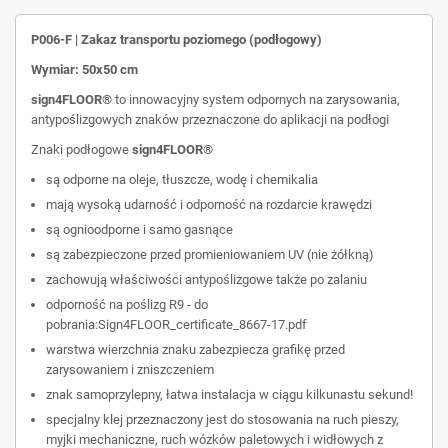
P006-F | Zakaz transportu poziomego (podłogowy)
Wymiar: 50x50 cm
sign4FLOOR®
to innowacyjny system odpornych na zarysowania,
antypoślizgowych znaków przeznaczone do aplikacji na podłogi
Znaki podłogowe
sign4FLOOR®
są odporne na oleje, tłuszcze, wodę i chemikalia
mają wysoką udarność i odporność na rozdarcie krawędzi
są ognioodporne i samo gasnące
są zabezpieczone przed promieniowaniem UV (nie żółkną)
zachowują właściwości antypoślizgowe także po zalaniu
odporność na poślizg R9 - do
pobrania:
Sign4FLOOR_certificate_8667-17.pdf
warstwa wierzchnia znaku zabezpiecza grafikę przed
zarysowaniem i zniszczeniem
znak samoprzylepny, łatwa instalacja w ciągu kilkunastu sekund!
specjalny klej przeznaczony jest do stosowania na ruch pieszy,
myjki mechaniczne, ruch wózków paletowych i widłowych z