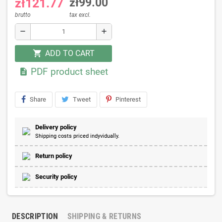
zł121.77
zł99.00
brutto
tax excl.
remove
add
ADD TO CART
shopping_cart
PDF product sheet

Share
Tweet
Pinterest
Delivery policy
Shipping costs priced indyvidually.
Return policy
Security policy
DESCRIPTION
SHIPPING & RETURNS