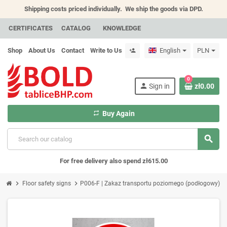
Shipping costs priced individually.
We ship the goods via DPD.
CERTIFICATES
CATALOG
KNOWLEDGE
Shop
About Us
Contact
Write to Us
English
PLN
person_add
0
person
Sign in
zł0.00
repeat
Buy Again
search
For free delivery also spend zł615.00
chevron_right
chevron_right
Floor safety signs
P006-F | Zakaz transportu poziomego (podłogowy)