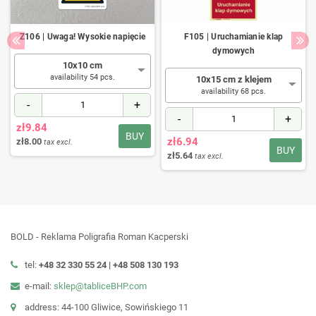
Z106 | Uwaga! Wysokie napięcie
F105 | Uruchamianie klap
dymowych
10x10 cm
availability 54 pcs.
10x15 cm z klejem
availability 68 pcs.
-
+
-
+
zł9.84
BUY
zł6.94
zł8.00
tax excl.
BUY
zł5.64
tax excl.
BOLD - Reklama Poligrafia Roman Kacperski
tel:
+48 32 330 55 24 |
+48
508 130 193
e-mail:
sklep@tabliceBHP.com
address: 44-100 Gliwice, Sowińskiego 11