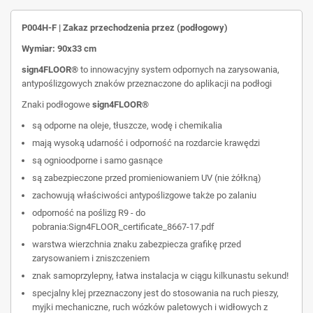
P004H-F | Zakaz przechodzenia przez (podłogowy)
Wymiar: 90x33 cm
sign4FLOOR®
to innowacyjny system odpornych na zarysowania,
antypoślizgowych znaków przeznaczone do aplikacji na podłogi
Znaki podłogowe
sign4FLOOR®
są odporne na oleje, tłuszcze, wodę i chemikalia
mają wysoką udarność i odporność na rozdarcie krawędzi
są ognioodporne i samo gasnące
są zabezpieczone przed promieniowaniem UV (nie żółkną)
zachowują właściwości antypoślizgowe także po zalaniu
odporność na poślizg R9 - do
pobrania:
Sign4FLOOR_certificate_8667-17.pdf
warstwa wierzchnia znaku zabezpiecza grafikę przed
zarysowaniem i zniszczeniem
znak samoprzylepny, łatwa instalacja w ciągu kilkunastu sekund!
specjalny klej przeznaczony jest do stosowania na ruch pieszy,
myjki mechaniczne, ruch wózków paletowych i widłowych z