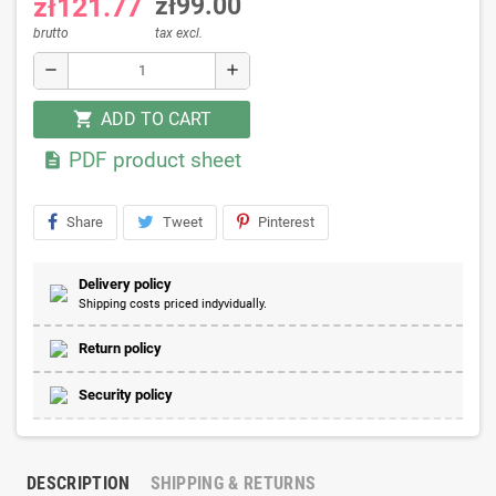
zł121.77
zł99.00
brutto
tax excl.
remove
add
ADD TO CART
shopping_cart
PDF product sheet

Share
Tweet
Pinterest
Delivery policy
Shipping costs priced indyvidually.
Return policy
Security policy
DESCRIPTION
SHIPPING & RETURNS