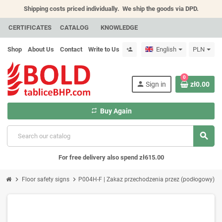
Shipping costs priced individually.
We ship the goods via DPD.
CERTIFICATES
CATALOG
KNOWLEDGE
Shop
About Us
Contact
Write to Us
English
PLN
person_add
0
person
Sign in
zł0.00
repeat
Buy Again
search
For free delivery also spend zł615.00
chevron_right
chevron_right
Floor safety signs
P004H-F | Zakaz przechodzenia przez (podłogowy)