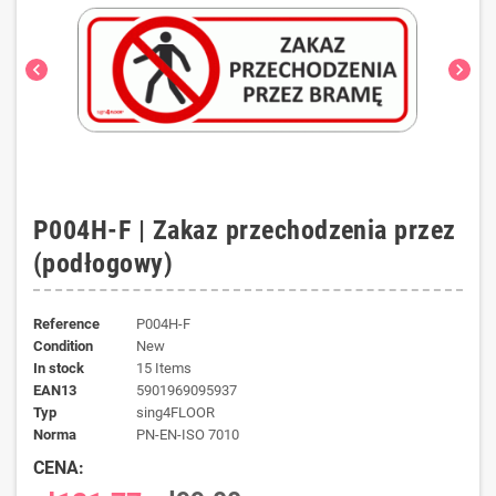
chevron_left
chevron_right
P004H-F | Zakaz przechodzenia przez
(podłogowy)
Reference
P004H-F
Condition
New
In stock
15 Items
EAN13
5901969095937
typ
sing4FLOOR
norma
PN-EN-ISO 7010
CENA: