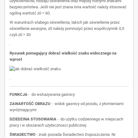
użytkowników, rodzaju oświetlenia oraz między różnymi znakami
bezpieczeństwa. Jeśli nie jest znana inna wartość należy stosować
ogólną wartość z0 = 60.
W warunkach słabego oświetlenia, takich jak oświetlenie przez
oświetlenie awaryjne, z0 należy pomnożyć przez współczynnik 0,5
czyli z0 = 30
.
Rysunek pomagający dobrać wielkość znaku widocznego na
wprost
.
FUNKCJA
-
do wskazywania gaśnicy
ZAWARTOŚĆ OBRAZU
-
widok gasnicy od przodu, z płomieniami
wyróżniającymi
DZIEDZINA STOSOWANIA
-
do użytku codziennego w miejscach
pracy i w obszarach użytecznosci publicznej
ŚWIADECTWO
- znak posiada Świadectwo Dopuszczenia Nr