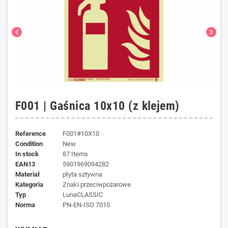
chevron_left
chevron_right
F001 | Gaśnica 10x10 (z klejem)
Reference
F001#10X10
Condition
New
In stock
87 Items
EAN13
5901969094282
materiał
płyta sztywna
kategoria
Znaki przeciwpożarowe
typ
LunaCLASSIC
norma
PN-EN-ISO 7010