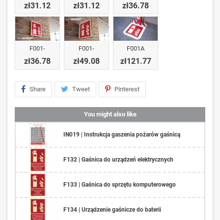
zł31.12
zł31.12
zł36.78
F001-
F001-
F001A
zł36.78
zł49.08
zł121.77
Share
Tweet
Pinterest
You might also like
IN019 | Instrukcja gaszenia pożarów gaśnicą
F132 | Gaśnica do urządzeń elektrycznych
F133 | Gaśnica do sprzętu komputerowego
F134 | Urządzenie gaśnicze do baterii