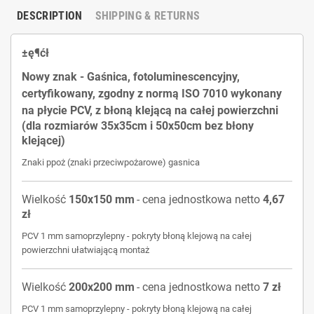
DESCRIPTION
SHIPPING & RETURNS
±ę¶ćł
Nowy znak -
Gaśnica, fotoluminescencyjny,
certyfikowany, zgodny z normą ISO 7010
wykonany
na płycie
PCV, z błoną klejącą na całej powierzchni
(dla rozmiarów 35x35cm i 50x50cm bez błony
klejącej)
Znaki ppoż (znaki przeciwpożarowe) gasnica
Wielkość
150x150 mm
- cena jednostkowa netto
4,67
zł
PCV 1 mm samoprzylepny -
pokryty
błoną klejową
na całej
powierzchni
ułatwiającą montaż
Wielkość
200x200 mm
- cena jednostkowa netto
7 zł
PCV 1 mm samoprzylepny -
pokryty
błoną klejową
na całej