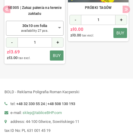
NE005 | Zakaz palenia na terenie
PRÓBKI TAGÓW
zakładu
-
+
30x10 cm folia
zł0.00
availability 27 pcs.
BUY
zł0.00
tax excl.
-
+
zł3.69
BUY
zł3.00
tax excl.
BOLD - Reklama Poligrafia Roman Kacperski
tel:
+48 32 330 55 24 |
+48
508 130 193
e-mail:
sklep@tabliceBHP.com
address: 44-100 Gliwice, Sowińskiego 11
tax ID No: PL 631 001 45 19