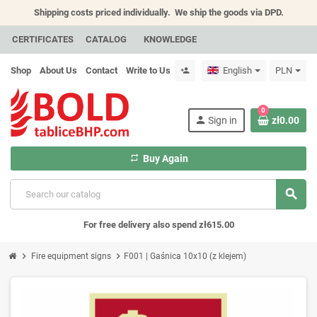
Shipping costs priced individually.
We ship the goods via DPD.
CERTIFICATES
CATALOG
KNOWLEDGE
Shop
About Us
Contact
Write to Us
English
PLN
person_add
0
person
Sign in
zł0.00
repeat
Buy Again
search
For free delivery also spend zł615.00
chevron_right
chevron_right
Fire equipment signs
F001 | Gaśnica 10x10 (z klejem)