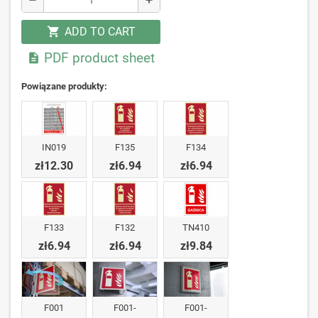
remove
add
ADD TO CART
shopping_cart
PDF product sheet

Powiązane produkty:
IN019
F135
F134
zł12.30
zł6.94
zł6.94
F133
F132
TN410
zł6.94
zł6.94
zł9.84
F001
F001-
F001-