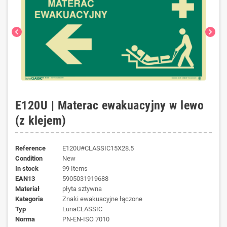
chevron_left
chevron_right
E120U | Materac ewakuacyjny w lewo
(z klejem)
Reference
E120U#CLASSIC15X28.5
Condition
New
In stock
99 Items
EAN13
5905031919688
materiał
płyta sztywna
kategoria
Znaki ewakuacyjne łączone
typ
LunaCLASSIC
norma
PN-EN-ISO 7010