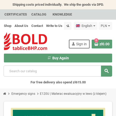
Shipping costs priced individually.
We ship the goods via DPD.
CERTIFICATES
CATALOG
KNOWLEDGE
Shop
About Us
Contact
Write to Us
English
PLN
person_add
0
person
Sign in
zł0.00
repeat
Buy Again
search
For free delivery also spend zł615.00
chevron_right
chevron_right
Emergency signs
E120U | Materac ewakuacyjny w lewo (z klejem)