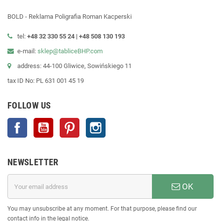
BOLD - Reklama Poligrafia Roman Kacperski
tel:
+48 32 330 55 24 |
+48
508 130 193
e-mail:
sklep@tabliceBHP.com
address: 44-100 Gliwice, Sowińskiego 11
tax ID No: PL 631 001 45 19
FOLLOW US
Facebook
YouTube
Pinterest
Instagram
NEWSLETTER
OK
You may unsubscribe at any moment. For that purpose, please find our
contact info in the legal notice.