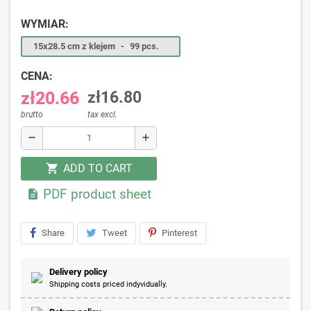
WYMIAR:
15x28.5 cm z klejem
-
99 pcs.
CENA:
zł20.66
zł16.80
brutto
tax excl.
remove
add
ADD TO CART
shopping_cart
PDF product sheet

Share
Tweet
Pinterest
Delivery policy
Shipping costs priced indyvidually.