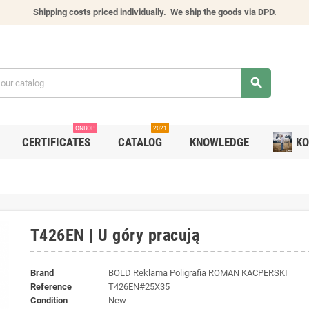
Shipping costs priced individually.
We ship the goods via DPD.
search
CNBOP
2021
CERTIFICATES
CATALOG
KNOWLEDGE
KO
T426EN | U góry pracują
Brand
BOLD Reklama Poligrafia ROMAN KACPERSKI
Reference
T426EN#25X35
Condition
New