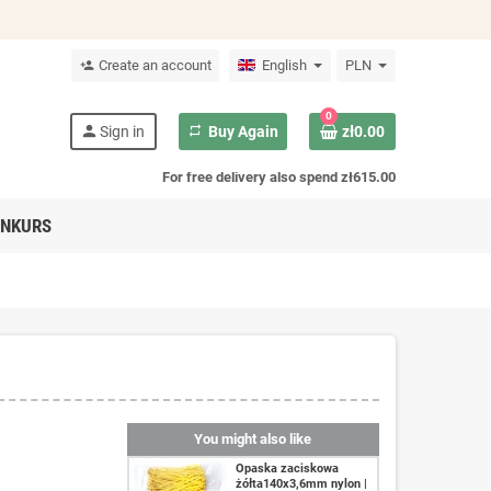
Create an account
English
PLN
person_add
0
person
Sign in
repeat
Buy Again
zł0.00
For free delivery also spend zł615.00
NKURS
You might also like
Opaska zaciskowa
żółta140x3,6mm nylon |