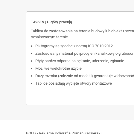
T426EN | U góry pracują
Tablica do zastosowania na terenie budowy lub obiektu prze
oznakowanym terenie.
Piktogramy są zgodne z normą ISO 7010:2012
Zastosowany materiał polipropylen kanalikowy o grubości
Płyty bardzo odporne na pękanie, uderzenia, zginanie
Możliwe wielokrotne użycie
Duży rozmiar (zależnie od modelu) gwarantuje widoczność
Tablice posiadają wycięte otwory montażowe
BOLD - Reklama Poligrafia Roman Kacperski