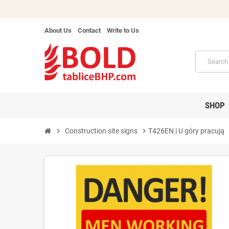
About Us
Contact
Write to Us
SHOP
chevron_right
Construction site signs
chevron_right
T426EN | U góry pracują