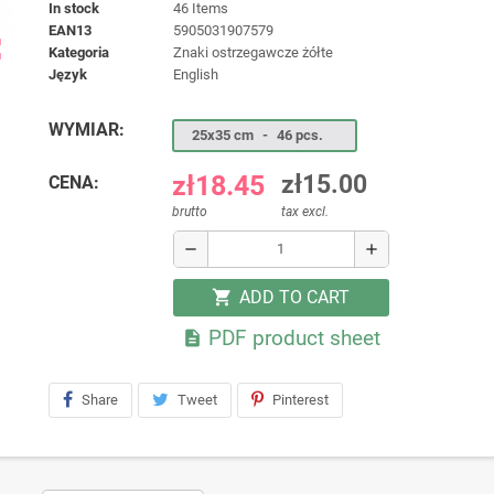
In stock
46 Items
EAN13
5905031907579
ap
kategoria
Znaki ostrzegawcze żółte
język
English
WYMIAR:
25x35 cm
-
46 pcs.
zł18.45
zł15.00
CENA:
brutto
tax excl.
remove
add
ADD TO CART
shopping_cart
PDF product sheet

Share
Tweet
Pinterest