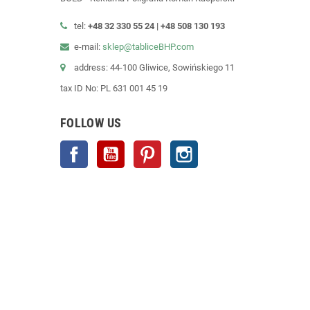
tel:
+48 32 330 55 24 |
+48
508 130 193
e-mail:
sklep@tabliceBHP.com
address: 44-100 Gliwice, Sowińskiego 11
tax ID No: PL 631 001 45 19
FOLLOW US
Facebook
YouTube
Pinterest
Instagram